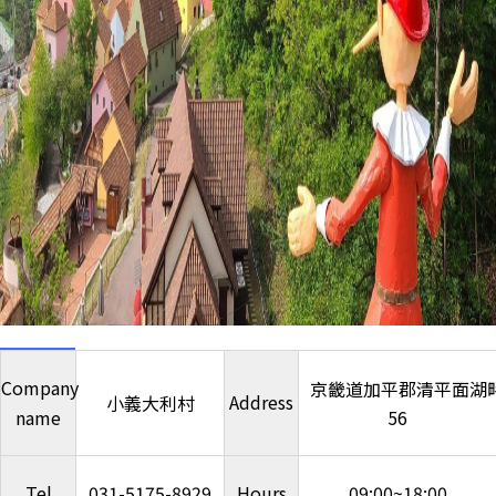
Company
京畿道加平郡清平面湖畔路
Address
小義大利村
name
56
Tel
031-5175-8929
Hours
09:00~18:00