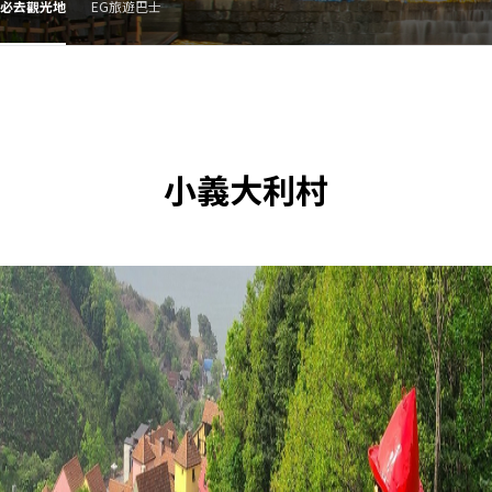
必去觀光地
EG旅遊巴士
小義大利村