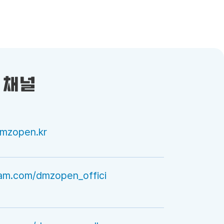
 채널
dmzopen.kr
ram.com/dmzopen_offici