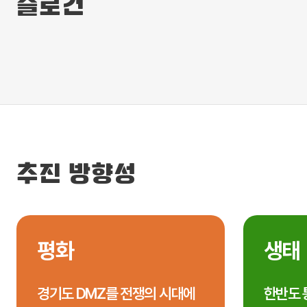
슬로건
추진 방향성
평화
생태
경기도 DMZ를 전쟁의 시대에
한반도 