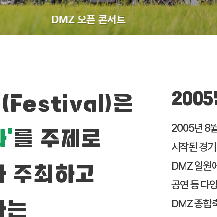
DMZ 오픈 콘서트
2005
Festival)은
2005년 
’
를 주제로
시작된 경기
DMZ 일원에
가 주최하고
공연 등 다양
DMZ 종합축
하는