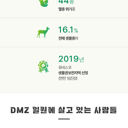
44
종
멸종 위기
종
16.1
%
전체 생물종
의
2019
년
유네스코
생물권보전지역 선정
(연천 임진강)
DMZ 일원에 살고 있는 사람들