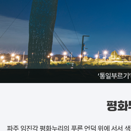
‘통일부르기
평화
파주
임진각 평화누리
의 푸른 언덕 위에 서서 