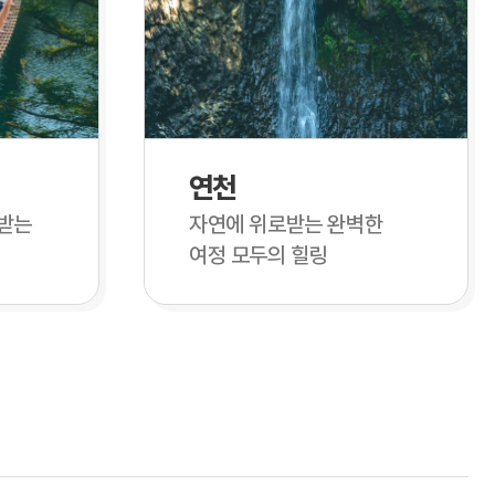
연천
받는
자연에 위로받는 완벽한
여정 모두의 힐링