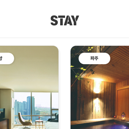
STAY
양
파주