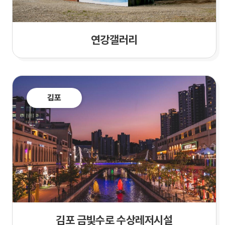
연강갤러리
김포
김포 금빛수로 수상레저시설