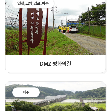
연천,
고양
,김포,파주
DMZ 평화의길
파주