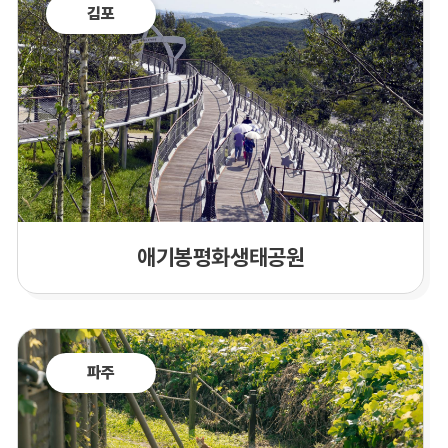
김포
애기봉평화생태공원
파주