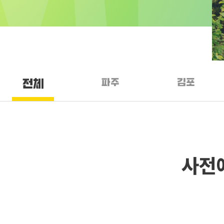
파주
김포
전체
사전