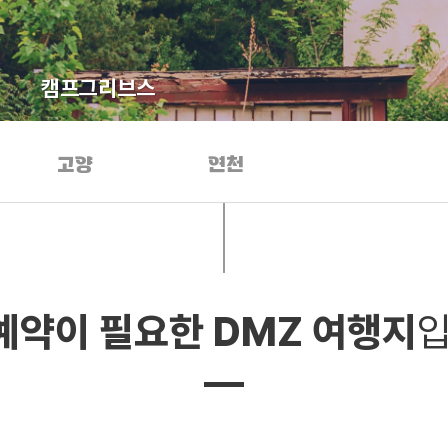
캠프그리브스
고양
연천
예약이 필요한
DMZ 여행지
입