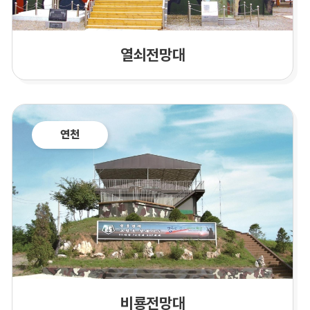
열쇠전망대
연천
비룡전망대