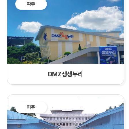
파주
DMZ생생누리
파주