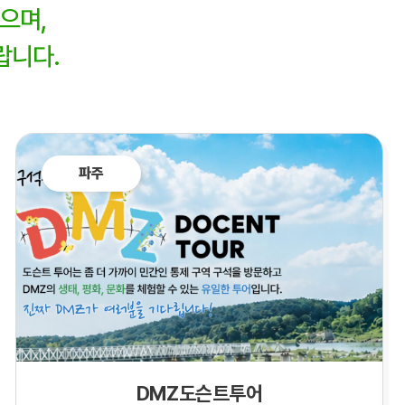
으며,
랍니다.
파주
DMZ도슨트투어