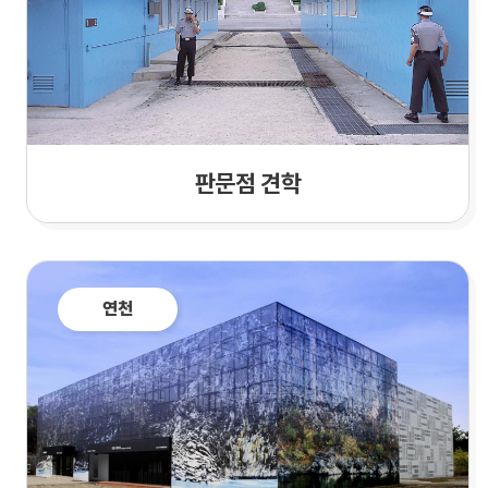
판문점 견학
연천