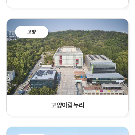
고양
고양
아람누리