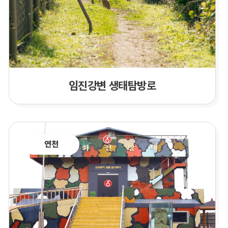
임진강변 생태탐방로
연천