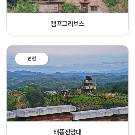
캠프그리브스
연천
태풍전망대