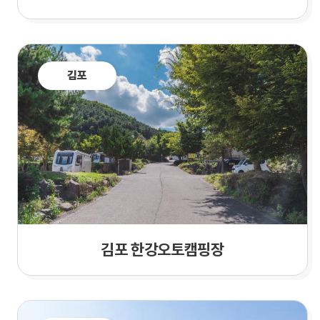
김포
김포 한강오토캠핑장