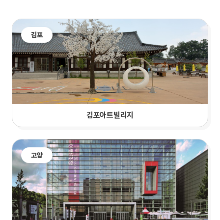
김포
김포아트빌리지
고양