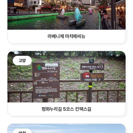
라베니체 마치에비뉴
고양
평화누리길 5코스 킨텍스길