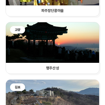
파주장단콩마을
고양
행주산성
김포