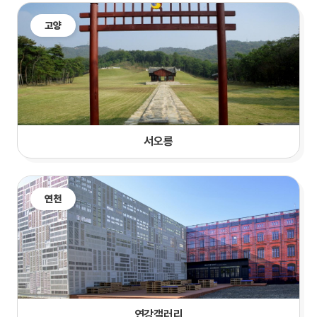
고양
서오릉
연천
연강갤러리