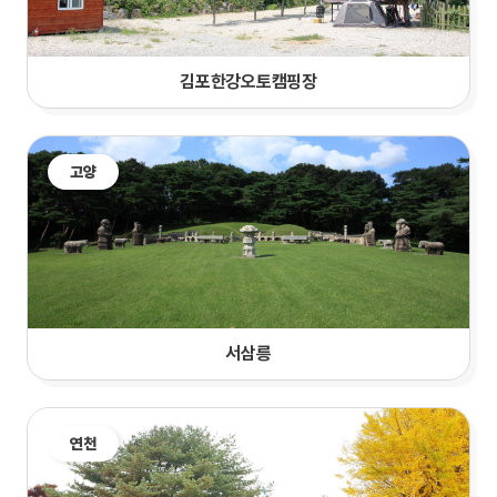
김포한강오토캠핑장
고양
서삼릉
연천