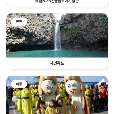
국립6.25전쟁납북자기념관
연천
재인폭포
파주