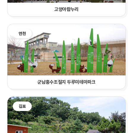
고양아람누리
연천
군남홍수조절지 두루미테마파크
김포