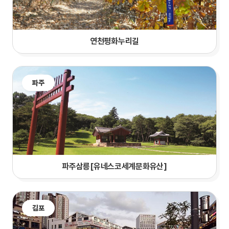
연천평화누리길
파주
파주삼릉[유네스코세계문화유산]
김포