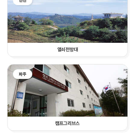
연천
열쇠전망대
파주
캠프그리브스