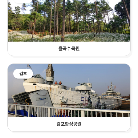
율곡수목원
김포
김포함상공원