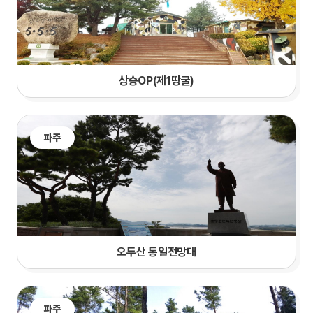
상승OP(제1땅굴)
파주
오두산 통일전망대
파주