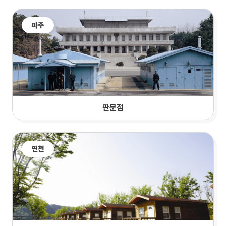
파주
판문점
연천