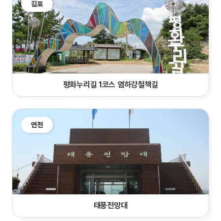
김포
평화누리길 1코스 염하강철책길
연천
태풍전망대