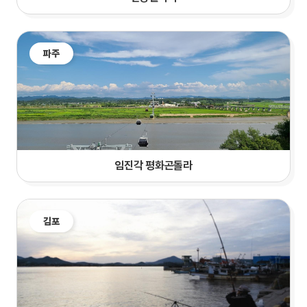
파주
임진각 평화곤돌라
김포