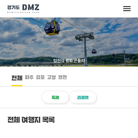
임진각 평화 곤돌라
파주
김포
고양
연천
전체
축제
리플렛
전체 여행지 목록