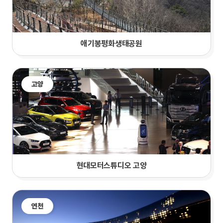
애기봉평화생태공원
고양
현대모터스튜디오 고양
연천