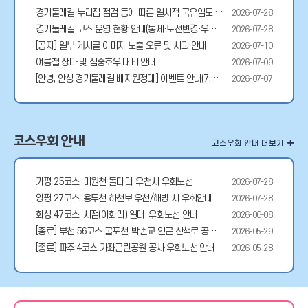
경기둘레길 누리집 점검 등에 따른 일시적 국유임도 방문 신청 메뉴 이용 불가 안내 (7.31)
2026-07-28
경기둘레길 코스 운영 현황 안내(통제·노선변경·우회노선)
2026-07-28
[공지] 일부 게시글 이미지 노출 오류 및 사과 안내
2026-07-10
여름철 장마 및 집중호우 대비 안내
2026-07-09
[안녕, 안성 경기둘레길 배지원정대] 이벤트 안내(7.7~/ 선착순 200명)
2026-07-07
코스우회 안내
코스우회 안내 더보기
가평 25코스. 미원천 돌다리, 우천시 우회노선
2026-07-28
양평 27코스. 용두천 하천보 우천/해빙 시 우회안내
2026-07-28
화성 47코스. 시점(이화리) 일대, 우회노선 안내
2026-06-08
[종료] 부천 56코스 굴포천, 박촌교 인근 산책로 공사 우회안내
2026-05-29
[종료] 파주 4코스 가좌근린공원 공사 우회노선 안내
2026-05-28