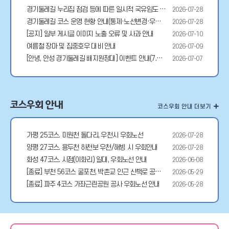
경기둘레길 누리집 점검 등에 따른 일시적 국유임도 방문 신청 메뉴 이용 불가 안내 (7.31)
2026-07-28
경기둘레길 코스 운영 현황 안내(통제·노선변경·우회노선)
2026-07-28
[공지] 일부 게시글 이미지 노출 오류 및 사과 안내
2026-07-10
여름철 장마 및 집중호우 대비 안내
2026-07-09
[안녕, 안성 경기둘레길 배지원정대] 이벤트 안내(7.7~/ 선착순 200명)
2026-07-07
코스우회 안내
코스우회 안내 더보기
가평 25코스. 미원천 돌다리, 우천시 우회노선
2026-07-28
양평 27코스. 용두천 하천보 우천/해빙 시 우회안내
2026-07-28
화성 47코스. 시점(이화리) 일대, 우회노선 안내
2026-06-08
[종료] 부천 56코스 굴포천, 박촌교 인근 산책로 공사 우회안내
2026-05-29
[종료] 파주 4코스 가좌근린공원 공사 우회노선 안내
2026-05-28