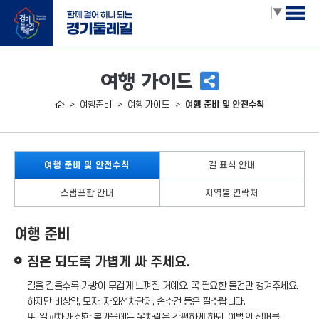
Select Language
▼
여행 가이드
홈
여행준비
여행 가이드
여행 준비 및 안전수칙
여행 준비 및 안전수칙
길 표식 안내
스탬프함 안내
지역별 연락처
여행 준비
짐은 되도록 가볍게 싸 주세요.
길을 걸을수록 가방이 무겁게 느껴질 거예요. 꼭 필요한 물건만 챙겨주세요.
하지만 비상약, 모자, 자외선차단제, 손수건 등은 필수랍니다.
또, 일교차가 심한 봄가을에는 옷차림은 간편하게 하되, 여벌의 점퍼를