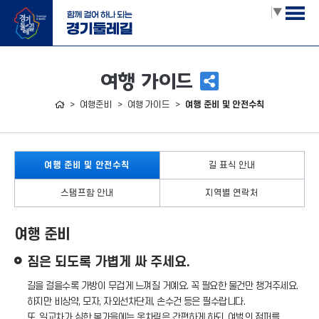
Select Language
▼
여행 가이드
홈
여행준비
여행 가이드
여행 준비 및 안전수칙
여행 준비 및 안전수칙
길 표식 안내
스탬프함 안내
지역별 연락처
여행 준비
짐은 되도록 가볍게 싸 주세요.
길을 걸을수록 가방이 무겁게 느껴질 거예요. 꼭 필요한 물건만 챙겨주세요.
하지만 비상약, 모자, 자외선차단제, 손수건 등은 필수랍니다.
또, 일교차가 심한 봄가을에는 옷차림은 간편하게 하되, 여벌의 점퍼를