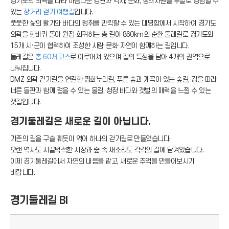
경기도의 외곽을 따라 아름다운 경관과 역사, 문화, 생태자원을 두발로 경험할 수
있는
장거리 걷기 여행길
입니다.
풋풋한 삶의 활기와 바다의 정취를 만끽할 수 있는 대명항에서 시작하여 경기도
외곽을 한바퀴 돌아 원점 회귀하는 총 길이 860km의 순환 둘레길로 경기도와
15개 시·군이 협력하여 조성한 사람·문화·자연이 함께하는 길입니다.
둘레길은
총 60개 코스
로 이루어져 있으며 길의 특징을 담아 4개의 권역으로
나눠집니다.
DMZ 외곽 걷기길을 연결한 평화누리길, 푸른 숲과 계곡이 있는 숲길, 강을 따라
너른 들판과 함께 걸을 수 있는 물길, 청정 바다와 갯벌의 매력을 느낄 수 있는
갯길입니다.
경기둘레길은 새로운 길이 아닙니다.
기존의 길을 구슬 꿰듯이 엮어 하나의 걷기길로 만들었습니다.
오랜 역사도 시끌벅적한 시장과 숲 속 새소리도 각각의 길에 담겨있습니다.
이제 경기둘레길에서 자연의 내음을 맡고, 새로운 추억을 만들어보시기
바랍니다.
경기둘레길 BI