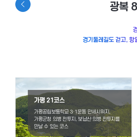
광복 
경
경기둘레길도 걷고, 항
가평 21코스
가평공립보통학교 3·1운동 만세시위지,
가평군청 의병 전투지, 보납산 의병 전투지를
만날 수 있는 코스