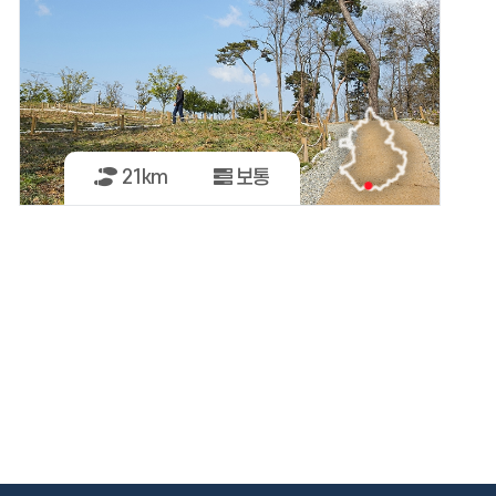
21km
보통