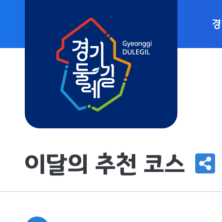
경
경
코
이
사
이달의 추천 코스