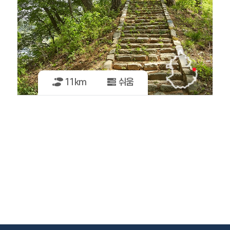
11km
쉬움