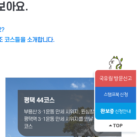
보아요.
요?
조 코스들을 소개합니다.
국유림 방문신고
스탬프북 신청
평택 44코스
완보증
신청안내
부용산 3·1운동 만세 시위지, 원심창 집터,
평택역 3·1운동 만세 시위지를 만날 수 있는
TOP
코스