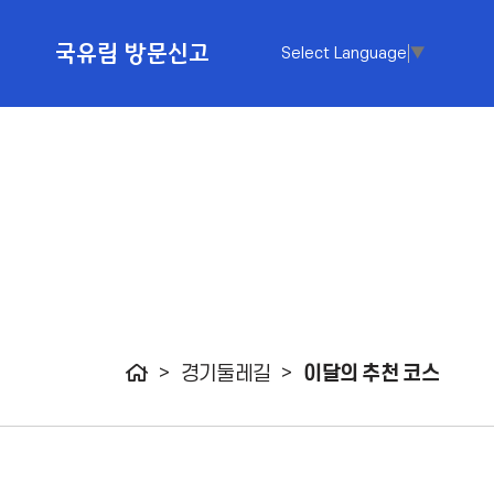
티
국유림 방문신고
Select Language
▼
국유림 방문신고
정)
사항
홈
경기둘레길
이달의 추천 코스