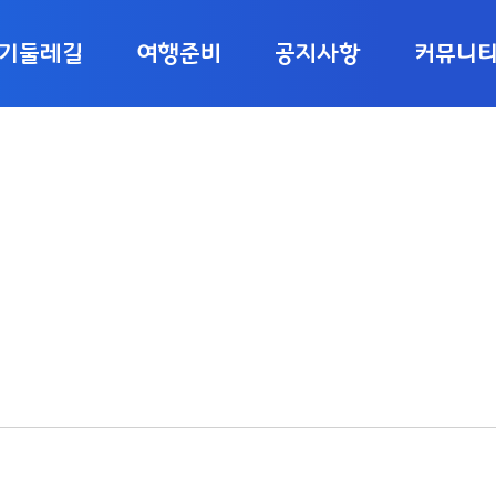
기둘레길
여행준비
공지사항
커뮤니
기둘레길 소개
여행 가이드
공지사항
블로그 후기
스별 상세안내
스탬프북&완보증
코스 우회안내
걷기후기(열람한
신청안내
달의 추천 코스
개선 및 건의
자료 다운로드
진·영상 갤러리
특별사진전