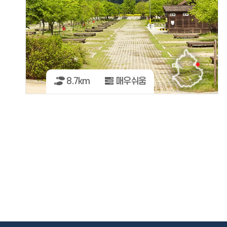
8.7km
매우쉬움