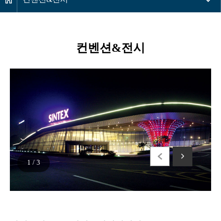
컨벤션&전시
1
/
3