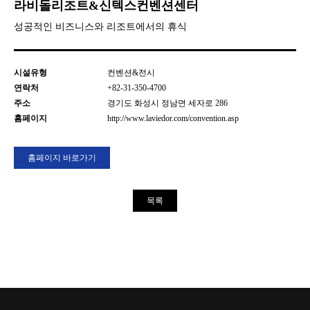
라비돌리조트&신텍스컨벤션센터
성공적인 비즈니스와 리조트에서의 휴식
시설유형
컨벤션&전시
연락처
+82-31-350-4700
주소
경기도 화성시 정남면 세자로 286
홈페이지
http://www.laviedor.com/convention.asp
홈페이지 바로가기
목록