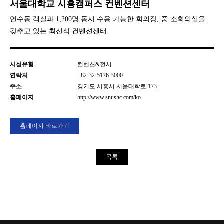
서울대학교 시흥캠퍼스 컨벤션센터
연수동 객실과 1,200명 동시 수용 가능한 회의장, 중·소회의실을
갖추고 있는 최신식 컨벤션센터
시설유형
컨벤션&전시
연락처
+82-32-5176-3000
주소
경기도 시흥시 서울대학로 173
홈페이지
http://www.snushc.com/ko
홈페이지 바로가기
목록