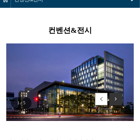
컨벤션&전시
1
/
5