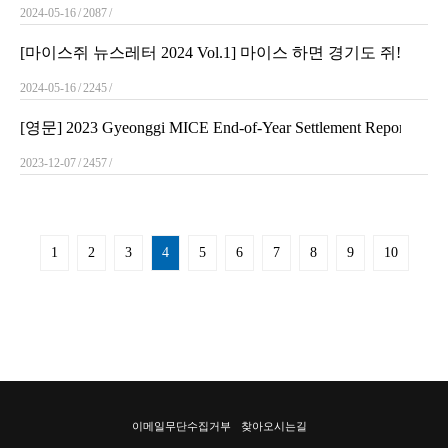
2024-05-16
2087
[마이스쥐 뉴스레터 2024 Vol.1] 마이스 하면 경기도 쥐! 새로운
2024-05-16
2245
[영문] 2023 Gyeonggi MICE End-of-Year Settlement Report Specia
2023-12-07
2457
1
2
3
4
5
6
7
8
9
10
이메일무단수집거부
찾아오시는길