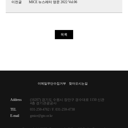
이전글
MICE 뉴스레터 영문 2022 Vol.06
목록
이메일무단수집거부
찾아오시는길
Address
(16207) 경기도 수원시 장안구 경수대로 1150 신관
4층 경기관광공사
TEL
031-259-4762 / F. 031-259-4738
E-mail
gmice@gto.or.kr