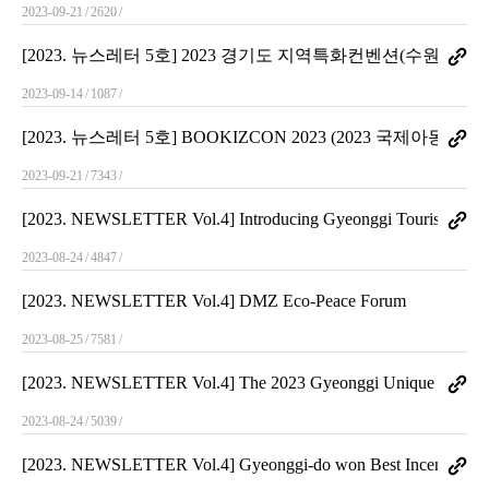
2023-09-21
2620
[2023. 뉴스레터 5호] 2023 경기도 지역특화컨벤션(수원세
2023-09-14
1087
[2023. 뉴스레터 5호] BOOKIZCON 2023 (2023 국제아
2023-09-21
7343
[2023. NEWSLETTER Vol.4] Introducing Gyeonggi Tourism/MIC
2023-08-24
4847
[2023. NEWSLETTER Vol.4] DMZ Eco-Peace Forum
2023-08-25
7581
[2023. NEWSLETTER Vol.4] The 2023 Gyeonggi Unique Venue Sta
2023-08-24
5039
[2023. NEWSLETTER Vol.4] Gyeonggi-do won Best Incentive City 