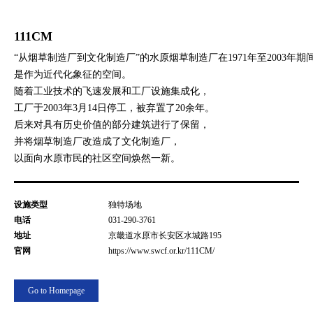
111CM
“从烟草制造厂到文化制造厂”的水原烟草制造厂在1971年至2003年期间
是作为近代化象征的空间。
随着工业技术的飞速发展和工厂设施集成化，
工厂于2003年3月14日停工，被弃置了20余年。
后来对具有历史价值的部分建筑进行了保留，
并将烟草制造厂改造成了文化制造厂，
以面向水原市民的社区空间焕然一新。
设施类型
独特场地
电话
031-290-3761
地址
京畿道水原市长安区水城路195
官网
https://www.swcf.or.kr/111CM/
Go to Homepage