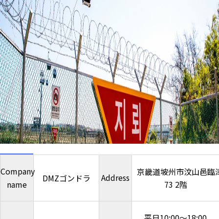
Company
京畿道坡州市汶山邑臨津
Address
DMZゴンドラ
name
73 2階
平日10:00～18:00