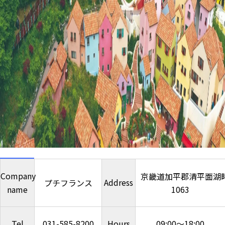
Company
京畿道加平郡清平面湖
Address
プチフランス
name
1063
Tel
031-585-8200
Hours
09:00～18:00