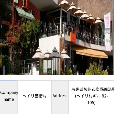
京畿道坡州市炭縣面法興
Company
Address
ヘイリ芸術村
(ヘイリ村ギル 82-
name
105)