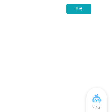
목록
하이GT