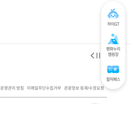
하이GT
평화누리
캠핑장
컬처패스
운영관리 방침
이메일무단수집거부
관광정보 등재/수정요청