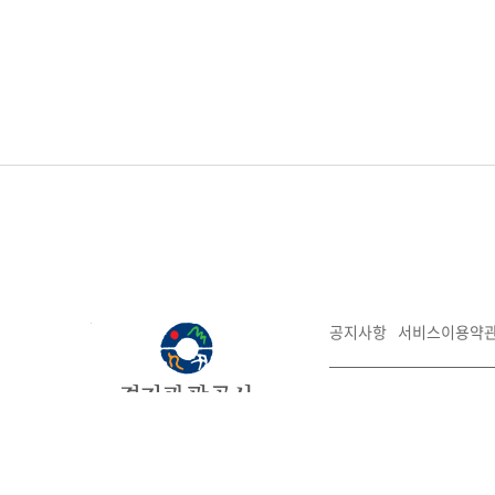
공지사항
서비스이용약
16207 경기도 수원시 장
대표전화:031-259-4700
경기관광
COPYRIGHT©