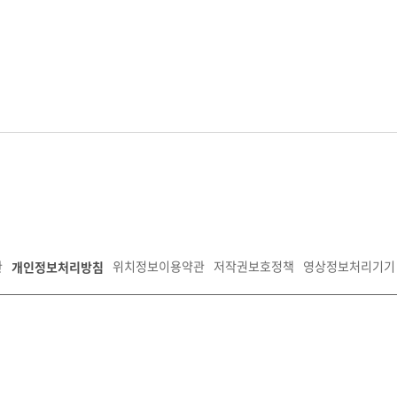
개인정보처리방침
관
위치정보이용약관
저작권보호정책
영상정보처리기기 
안구 경수대로 1150, 신관5층
팩스:031-259-4737
사업자등록번호:135-82-09792
공사
. All Rights Reserved.