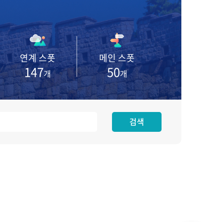
연계 스폿
메인 스폿
147
50
개
개
검색