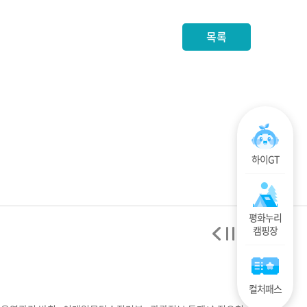
목록
하이GT
평화누리
캠핑장
컬처패스