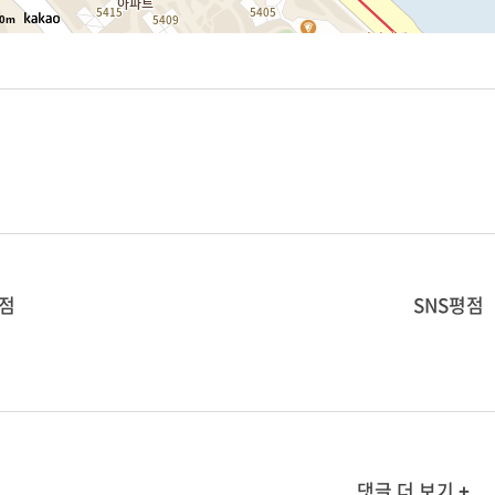
0m
점
SNS평점
댓글 더 보기 +