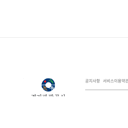
공지사항
서비스이용약
16207 경기도 수원시 장
대표전화:031-259-4700
경기관광
COPYRIGHT©