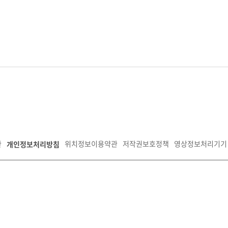
개인정보처리방침
관
위치정보이용약관
저작권보호정책
영상정보처리기기 
안구 경수대로 1150, 신관5층
팩스:031-259-4737
사업자등록번호:135-82-09792
공사
. All Rights Reserved.