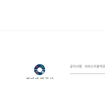
공지사항
서비스이용약
16207 경기도 수원시 장
대표전화:031-259-4700
경기관광
COPYRIGHT©