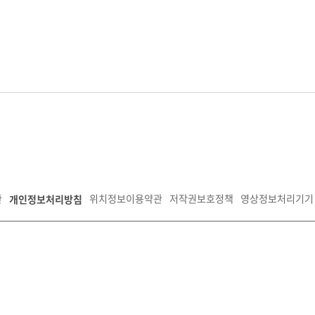
개인정보처리방침
관
위치정보이용약관
저작권보호정책
영상정보처리기기 
안구 경수대로 1150, 신관5층
팩스:031-259-4737
사업자등록번호:135-82-09792
공사
. All Rights Reserved.