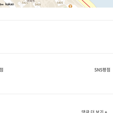
0m
점
SNS평점
댓글 더 보기 +