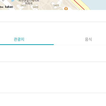
0m
관광지
음식