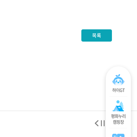
목록
하이GT
평화누리
캠핑장