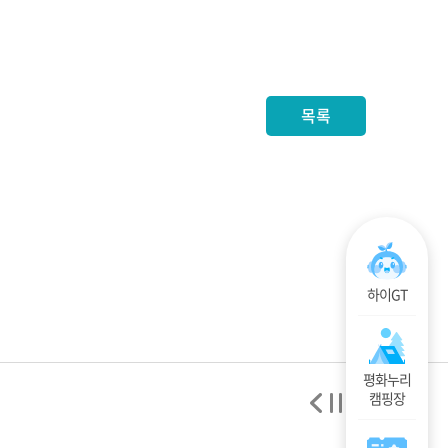
목록
하이GT
평화누리
캠핑장