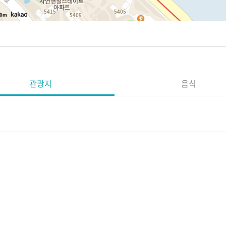
0m
관광지
음식