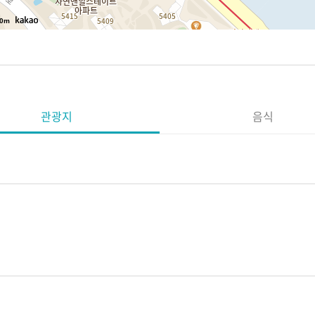
0m
관광지
음식