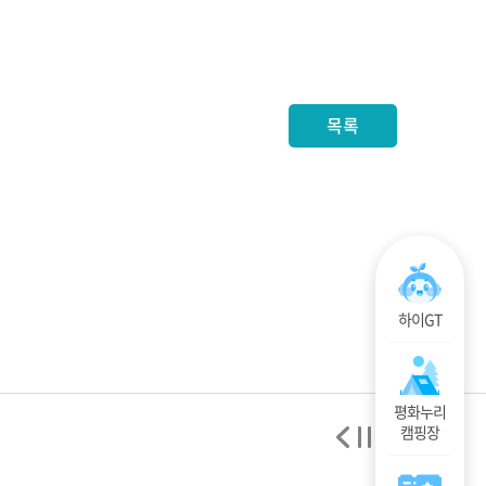
목록
하이GT
평화누리
캠핑장