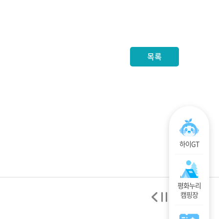
목록
하이GT
평화누리
캠핑장