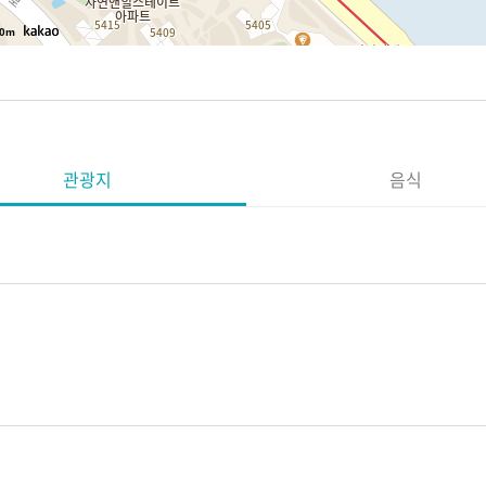
0m
관광지
음식