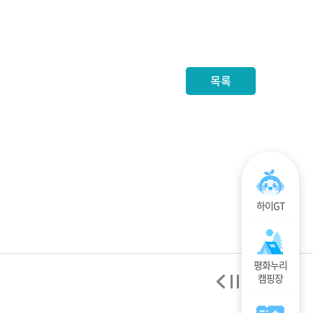
목록
하이GT
평화누리
캠핑장