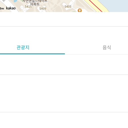
0m
관광지
음식