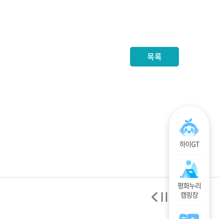
목록
하이GT
평화누리
캠핑장