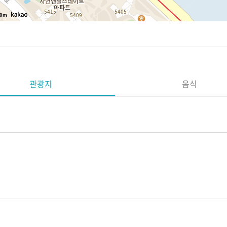
0m
관광지
음식