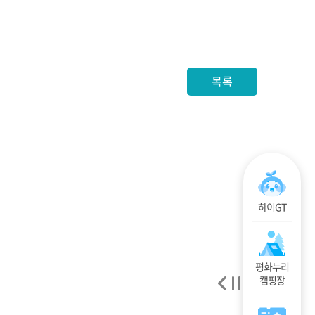
목록
하이GT
평화누리
캠핑장