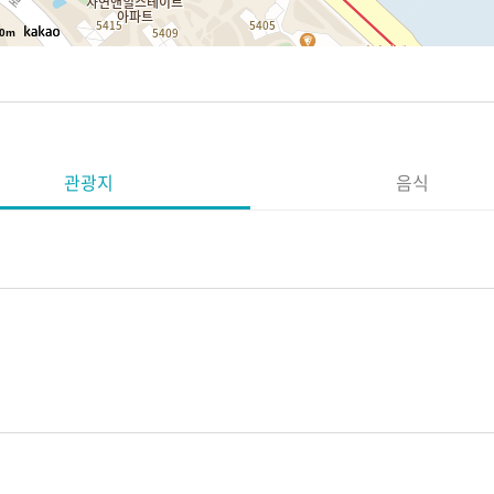
0m
관광지
음식