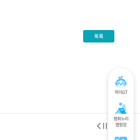
목록
하이GT
평화누리
캠핑장