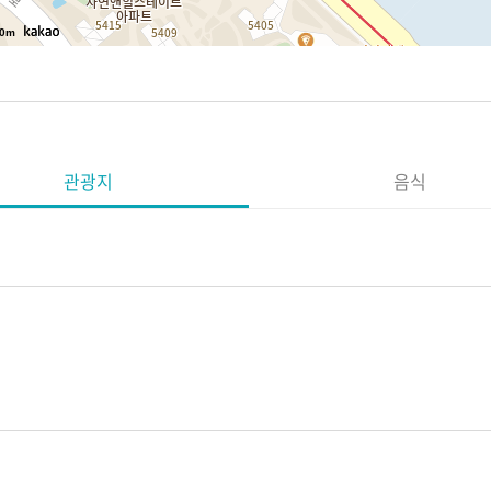
0m
관광지
음식