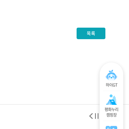
목록
하이GT
평화누리
캠핑장