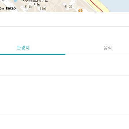
0m
관광지
음식