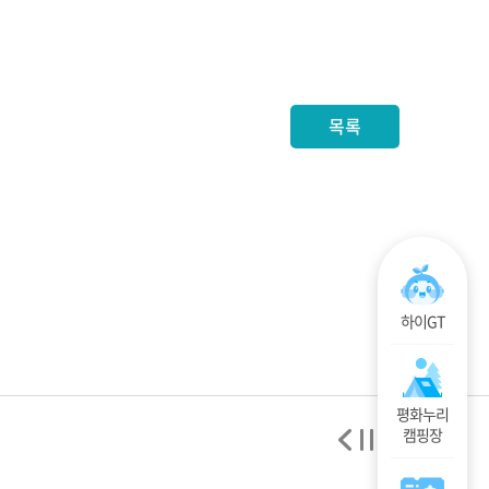
목록
하이GT
평화누리
캠핑장