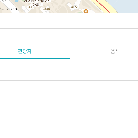
0m
관광지
음식