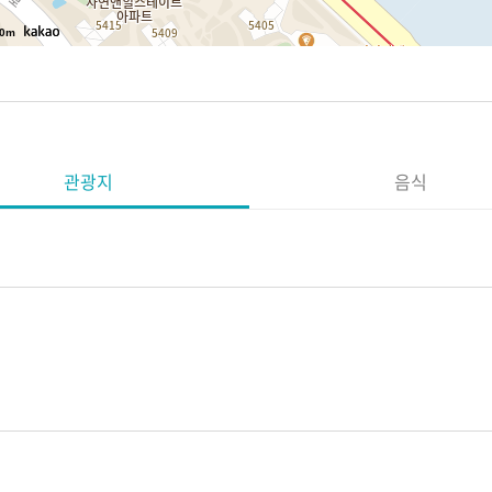
0m
관광지
음식