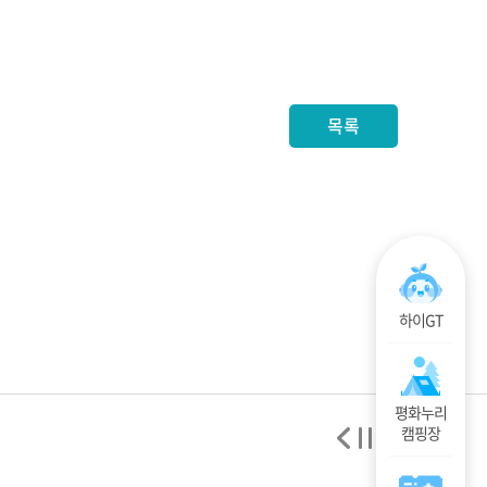
목록
하이GT
평화누리
캠핑장