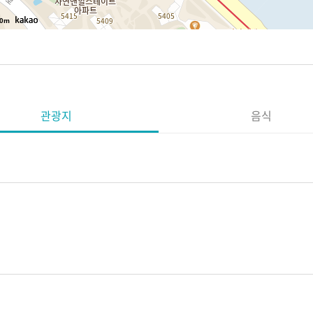
0m
관광지
음식