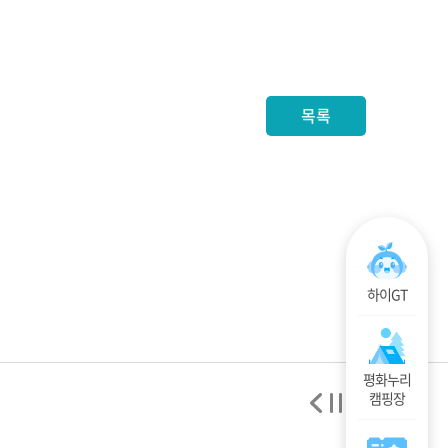
목록
하이GT
평화누리
캠핑장