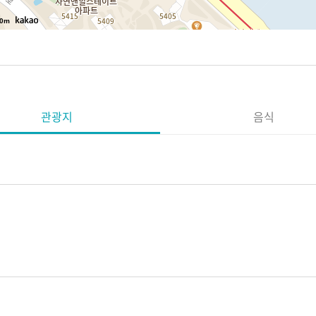
0m
관광지
음식