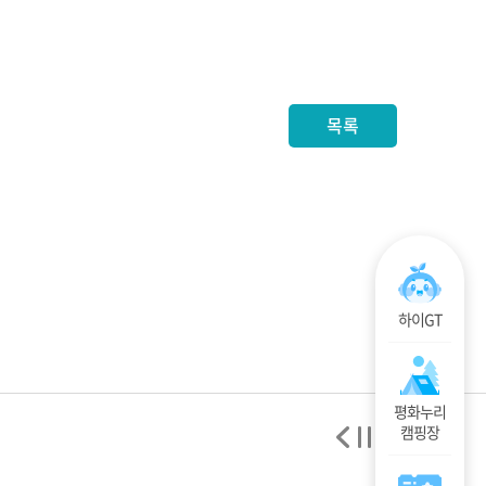
목록
하이GT
평화누리
캠핑장