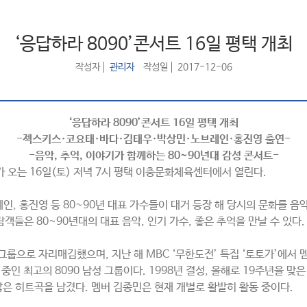
‘응답하라 8090’콘서트 16일 평택 개최
작성자
관리자
작성일
2017-12-06
‘
응답하라
8090’
콘서트
16
일 평택 개최
-
젝스키스
·
코요태
·
바다
·
김태우
·
박상민
·
노브레인
·
홍진영 출연
-
-
음악
,
추억
,
이야기가 함께하는
80~90
년대 감성 콘서트
-
’가 오는 16일(토) 저녁 7시 평택 이충문화체육센터에서 열린다.
레인, 홍진영 등 80~90년 대표 가수들이 대거 등장 해 당시의 문화를 
객들은 80~90년대의 대표 음악, 인기 가수, 좋은 추억을 만날 수 있다.
그룹으로 자리매김했으며, 지난 해 MBC ‘무한도전’ 특집 ‘토토가’에서 
인 최고의 8090 남성 그룹이다. 1998년 결성, 올해로 19주년을 맞은
등 수많은 히트곡을 남겼다. 멤버 김종민은 현재 개별로 활발히 활동 중이다.