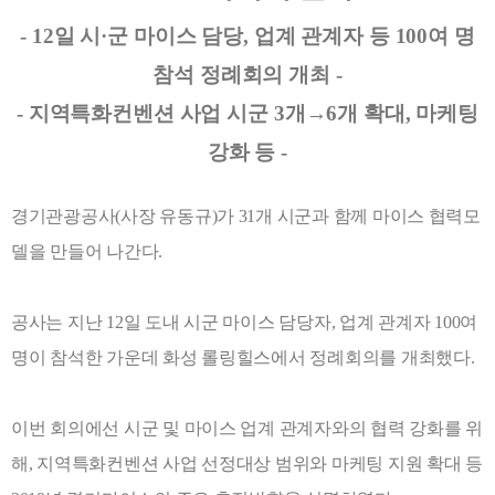
- 12
일 시
·
군 마이스 담당
,
업계 관계자 등
100
여 명
참석 정례회의 개최
-
-
지역특화컨벤션 사업 시군
3
개
→
6
개 확대
,
마케팅
강화 등
-
경기관광공사
(
사장 유동규
)
가
31
개 시군과 함께 마이스
협력모
델을 만들어 나간다
.
공사는 지난
12
일 도내 시군 마이스 담당자
,
업계 관계자
100
여
명이 참석한 가운데 화성 롤링힐스에서 정례회의를 개최했다
.
이번 회의에선 시군 및 마이스 업계 관계자와의 협력 강화를 위
해
,
지역특화컨벤션 사업 선정대상 범위와 마케팅 지원 확대 등