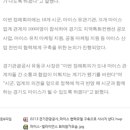
가 나도록 하겠다
”
고 말했다
.
이번 정례회의에는
18
개 시군
,
마이스 유관기관
, 31
개 마이스
업계 관계자
100
여명이 참석하여 경기도 지역특화컨벤션 공모
사업
,
마이스 유치 마케팅 지원
,
공동 마케팅 지원 등 마이스 산
업 전반의 협력체계 구축을 위한 논의가 진행되었다
.
경기관광공사 유동규 사장은
”
이번 정례회의가 도내 마이스 관
계자들 간 소통과 협업이 이뤄지는 계기가 됐기를 바란다
“
며
”
시군
,
업계의 의견을 앞으로 정책에 적극 반영 해 시군과 함께
하는 경기도 마이스가 될 수 있도록 하겠다
“
고 밝혔다
.
0213 경기관광공사_마이스 협력모델 구축으로 시너지 낸다.hwp
첨부파일
마이스-얼라이언스 회의참가모습.jpg