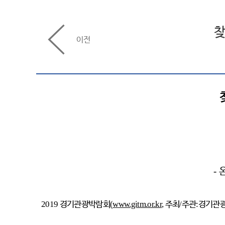
찾
이전
-
2019
경기관광박람회
(
www.gitm.or.kr
,
주최
/
주관
:
경기관