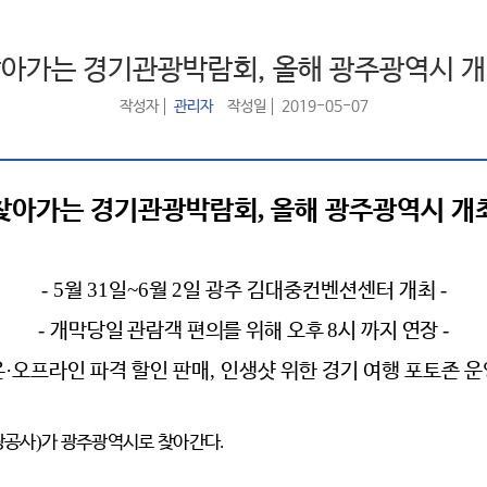
아가는 경기관광박람회, 올해 광주광역시 
작성자
관리자
작성일
2019-05-07
,
찾아가는 경기관광박람회
올해 광주광역시 개
- 5
31
~6
2
-
월
일
월
일 광주 김대중컨벤션센터 개최
-
8
-
개막당일 관람객 편의를 위해 오후
시 까지 연장
·
,
온
오프라인 파격 할인 판매
인생샷 위한 경기 여행 포토존 
광공사
)
가 광주광역시로 찾아간다
.