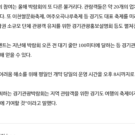
의 참여는 올해 박람회의 또 다른 볼거리다
.
관람객들은 약
20
개의 업
있다
.
또 이천쌀문화축제
,
여주오곡나루축제 등 경기도 대표 축제를 
남권 소규모 단체 관광객 유치를 위한 경기관광홍보설명회 등도 펼쳐
벤트는 지난해 박람회 오픈 전 대기 줄만
100
미터에 달하는 등 경기
해 얻을 수 있다
.
어려움 해소를 위해 평일인 개막 당일의 운영 시간을 오후
8
시까지로
개최하는 경기관광박람회는 지역 관람객을 위한 경기도 여행의 축제이
에 기여할 것
”
이라고 말했다
.