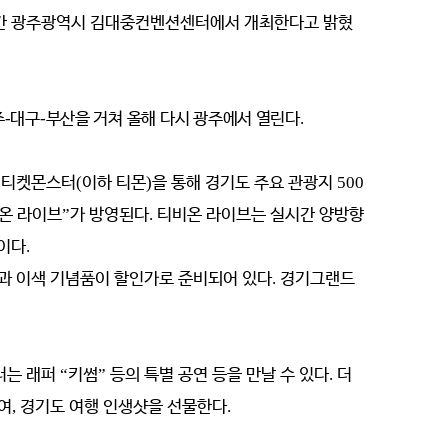
간 광주광역시 김대중컨벤션센터에서 개최한다고 밝혔
주
-
대구
-
부산을 거쳐 올해 다시 광주에서 열린다
.
 티켓몬스터
(
이하 티몬
)
을 통해 경기도 주요 관광지
500
온 라이브
”
가 방영된다
.
티비온 라이브는 실시간 양방향
정이다
.
과 이색 기념품이 할인가로 준비되어 있다
.
경기그랜드
터는 래퍼
“
키썸
”
등의 특별 공연 등을 만날 수 있다
.
더
여
,
경기도 여행 인생샷을 선물한다
.