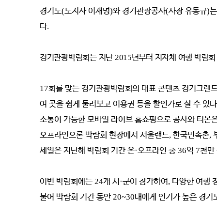
경기도
(
도지사 이재명
)
와 경기관광공사
(
사장 유동규
)
다
.
경기관광박람회는 지난
2015
년부터 지자체 여행 박람회
17
회를 맞는 경기관광박람회의 대표 콘텐츠 경기그랜
여 곳을 쉽게 둘러보고 이용권 등을 할인가로 살 수 있다
소통이 가능한 모바일 라이브 홈쇼핑으로 공사와 티몬은
오프라인으론 박람회 현장에서 서울랜드
,
한국민속촌
,
세일은 지난해 박람회 기간 온
·
오프라인 총
36
억
7
천만
이번 박람회에는
24
개 시
·
군이 참가하여
,
다양한 여행 
불어 박람회 기간 동안
20~30
대에게 인기가 높은 경기