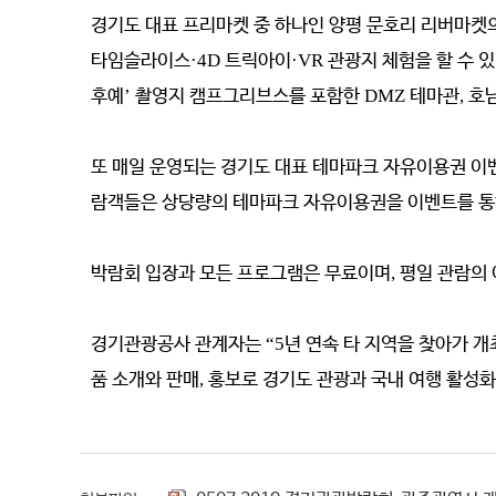
경기도 대표 프리마켓 중 하나인 양평 문호리 리버마켓
타임슬라이스
·4D
트릭아이
·VR
관광지 체험을 할 수 
후예
’
촬영지 캠프그리브스를 포함한
DMZ
테마관
,
호
또 매일 운영되는 경기도 대표 테마파크 자유이용권 이
람객들은 상당량의 테마파크 자유이용권을 이벤트를 통
박람회 입장과 모든 프로그램은 무료이며
,
평일 관람의 
경기관광공사 관계자는
“5
년 연속 타 지역을 찾아가 
품 소개와 판매
,
홍보로 경기도 관광과 국내 여행 활성화