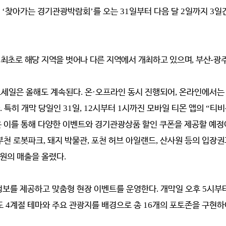
는
‘
찾아가는 경기관광박람회
’
를 오는
31
일부터 다음 달
2
일까지
3
일
 최초로 해당 지역을 벗어나 다른 지역에서 개최하고 있으며
,
부산
-
광
드세일은 올해도 계속된다
.
온
·
오프라인 동시 진행되어
,
온라인에서는
.
특히 개막 당일인
31
일
, 12
시부터
1
시까진 모바일 티몬 앱의
“
티비
 이를 통해 다양한 이벤트와 경기관광상품 할인 쿠폰을 제공할 예
부천 로봇파크
,
돼지 박물관
,
포천 허브 아일랜드
,
산사원 등의 입장권
 원의 매출을 올렸다
.
정보를 제공하고 맞춤형 현장 이벤트를 운영한다
.
개막일 오후
5
시부
도
4
계절 테마와 주요 관광지를 배경으로 총
16
개의 포토존을 구현하