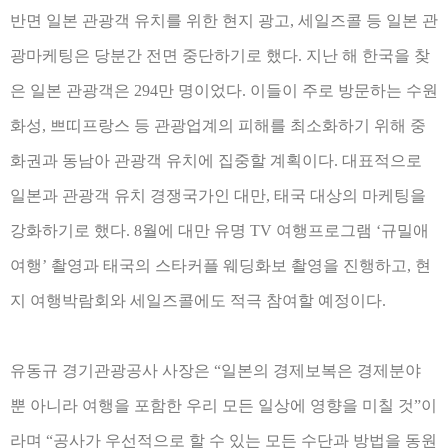
반면 일본 관광객 유치를 위한 현지 광고
,
세일즈콜 등 일본 관
광마케팅은 당분간 전면 중단하기로 했다
.
지난 해 한국을 찾
은 일본 관광객은
294
만 명이었다
.
이들이 주로 방문하는 수원
화성
,
쁘띠프랑스 등 관광업계의 피해를 최소화하기 위해 중
화권과 동남아 관광객 유치에 집중할 계획이다
.
대표적으로
일본과 관광객 유치 경쟁국가인 대만
,
태국 대상의 마케팅을
강화하기로 했다
. 8
월에 대만 유명
TV
여행프로그램
‘
규밀애
여행
’
촬영과 태국의 스타커플 웨딩화보 촬영을 진행하고
,
현
지 여행박람회와 세일즈콜에도 적극 참여할 예정이다
.
유동규 경기관광공사 사장은
“
일본의 경제보복은 경제분야
뿐 아니라 여행을 포함한 우리 모든 일상에 영향을 미칠 것
”
이
라며
“
공사가 우선적으로 할 수 있는 모든 수단과 방법을 동원