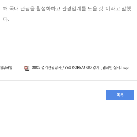
해 국내 관광을 활성화하고 관광업계를 도울 것
”
이라고 말했
다
.
0805 경기관광공사_「YES KOREA! GO 경기!」캠페인 실시.hwp
첨부파일
목록