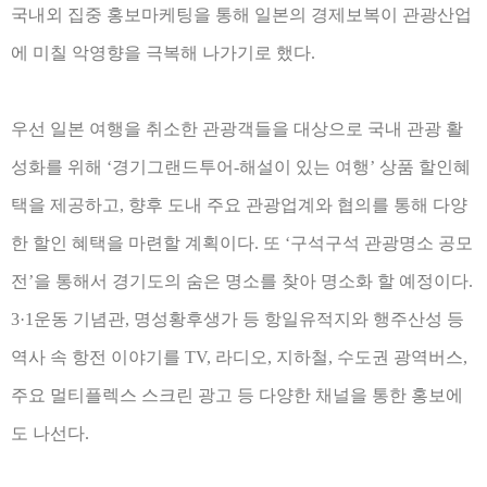
국내외 집중 홍보마케팅을 통해 일본의 경제보복이 관광산업
에 미칠 악영향을 극복해 나가기로 했다
.
우선 일본 여행을 취소한 관광객들을 대상으로 국내 관광 활
성화를 위해
‘
경기그랜드투어
-
해설이 있는 여행
’
상품 할인혜
택을 제공하고
,
향후 도내 주요 관광업계와 협의를 통해 다양
한 할인 혜택을 마련할 계획이다
.
또
‘
구석구석 관광명소 공모
전
’
을 통해서 경기도의 숨은 명소를 찾아 명소화 할 예정이다
.
3·1
운동 기념관
,
명성황후생가 등 항일유적지와 행주산성 등
역사 속 항전 이야기를
TV,
라디오
,
지하철
,
수도권 광역버스
,
주요 멀티플렉스 스크린 광고 등 다양한 채널을 통한 홍보에
도 나선다
.