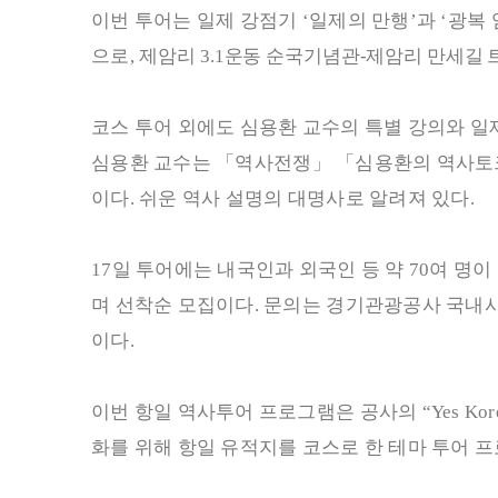
이번 투어는 일제 강점기
‘
일제의 만행
’
과
‘
광복 
으로
,
제
암리
3.1
운동 순국기념관
-
제암리 만세길 
코스 투어 외에도 심용환 교수의 특별 강의와 일
심용환 교수는
「
역사전쟁
」 「
심용환의 역사토
이다
.
쉬운 역사 설명의 대명사로 알려져 있다
.
17
일 투어에는 내국인과 외국인 등 약
70
여 명이
며 선착순 모집이다
.
문의는 경기관광공사 국내
이다
.
이번 항일 역사투어 프로그램은 공사의
“Yes Kor
화를 위해 항일 유적지를 코스로 한 테마 투어 