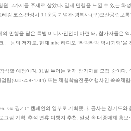
염원
’ 2
가지를 주제로 삼았다
.
일제 만행을 느낄 수 있는 화
트레킹 코스
-
안성시
3.1
운동 기념관
-
광복사
-
(
구
)
오산공립보통
제의 만행을 담은 특별 미니사진전이 마련 돼
,
참가자들은 역
크
」
등의 저자로
,
현재
mbc
라디오
‘
타박타박 역사기행
’
을
 참석할 예정이며
, 31
일 투어는 현재 참가자를 모집 중이다
.
사업팀
(031-259-4784)
또는 체험학습전문여행사인 쏙쏙체험
ea! Go
경기
!”
캠페인의 일부로 기획됐다
.
공사는 경기도와 
프로그램 기획
,
추석 연휴 여행지 추천
,
일상 속 대중매체 홍보
·