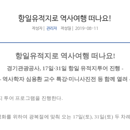
항일유적지로 역사여행 떠나요!
작성자
관리자
작성일
2019-08-11
항일유적지로 역사여행 떠나요
!
경기관광공사
, 17
일
·31
일 항일 유적지투어 진행
-
-
역사학자 심용환 교수 특강
·
미니사진전 등 함께 열려
지 투어 프로그램을 진행한다
.
성화를 위하여 광복절에 맞춰 오는
17
일
(
토
), 31
일
(
토
)
두 차