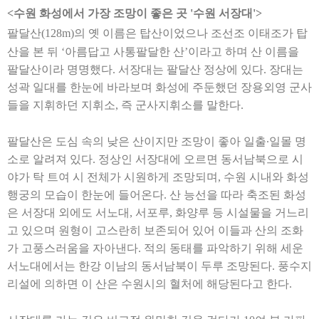
<
수원 화성에서 가장 조망이 좋은 곳
'
수원 서장대
'>
팔달산
(128m)
의 옛 이름은 탑산이었으나 조선조 이태조가 탑
산을 본 뒤
‘
아름답고 사통팔달한 산
’
이라고 하며 산 이름을
팔달산이라 명명했다
.
서장대는 팔달산 정상에 있다
.
장대는
성곽 일대를 한눈에 바라보며 화성에 주둔했던 장용외영 군사
들을 지휘하던 지휘소
,
즉 군사지휘소를 말한다
.
팔달산은 도심 속의 낮은 산이지만 조망이 좋아 일출
∙
일몰 명
소로 알려져 있다
.
정상인 서장대에 오르면 동서남북으로 시
야가 탁 트여 시 전체가 시원하게 조망되며
,
수원 시내와 화성
행궁의 모습이 한눈에 들어온다
.
산 능선을 따라 축조된 화성
은 서장대 외에도 서노대
,
서포루
,
화양루 등 시설물을 거느리
고 있으며 원형이 고스란히 보존되어 있어 이들과 산의 조화
가 고풍스러움을 자아낸다
.
적의 동태를 파악하기 위해 세운
서노대에서는 한강 이남의 동서남북이 두루 조망된다
.
풍수지
리설에 의하면 이 산은 수원시의 혈처에 해당된다고 한다
.