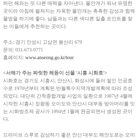
하던 해와는 또 다른 매력을 자아낸다
.
물안개가 워낙 유명한
곳이라 아침에 펼쳐지는 자욱한 물안개는 촉촉한 감성과 함께
물멍을 하기에 좋다
.
남들과는 다른 색다른 일출 포인트를 찾
는 이들에게 추천하는 곳이다
.
주소
:
경기 안성시 고삼면 봉산리
679
문의
: 031-673-9771
홈페이지
:
www.anseong.go.kr/tour
<
서해가 주는 짜릿한 해돋이 선물
'
시흥 시화호
'>
시화호는 경기도 시흥시
,
안산시
,
화성시에 둘러 쌓인 인공호
수로
1970
년부터 계획된 반월특수지역개발계획에 따라 조성
되었다
.
대단위 간척종합개발 사업의 일환으로
1987
년
4
월에
시작한 시흥시 정왕동 오이도와 안산시 대부동 방아머리를 잇
는 시화방조제 공사가
1994
년
1
월에 완공되면서 생성된 곳이
다
.
드라이브 스루로 감상하기 좋은 안산 대부도 해안도로는 오이