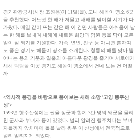
경기관광공사
(
사장 조원용
)
가
11
일
(
월
),
도내 해돋이 명소
6
곳
을 추천했다
.
어느덧 한 해가 저물고 새해를 맞이할 시기가 다
가왔다
.
매일 같이 뜨는 같은 해 이 건만 사람들은 아쉬움이 남
는 한 해를 보내며 새해에 새로운 희망과 염원 등을 담아 모든
일이 잘 되기를 기원한다
.
가족
,
연인
,
친구 등 아니면 혼자여
도 좋은 경기도 해돋이 명소를 소개한다
.
청룡의 해를 맞아 뿜
어내는 용의 기운과 일출의 아름다운 광경을 즐기며 서로에게
새해 덕담을 이곳 경기도 해돋이 명소에서 건네 보는 건 어떨
까
<
역사적 풍경을 바탕으로 품어보는 새해 소망
'
고양 행주산
성
'>
1593
년 행주산성에는 권율 장군과 함께
3
만 명의 왜군을 물리
친 군사와 부녀자 등이 있었다
.
널리 알려진 행주치마는 부녀
자들까지 앞치마에 돌을 날라 싸운 이 산성에서 전국적으로
널리 알려지게 되었다
.