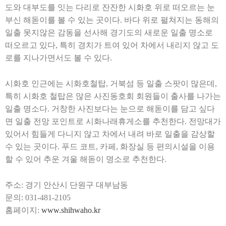
도와 대부도를 잇는 다리로 잔잔한 시화호 위로 떠오르는 눈
부신 해돋이를 볼 수 있는 곳이다
.
바다 위로 펼쳐지는 동해의
일출 못지않은 감동을 선사해 경기도의 새로운 일출 명소로
떠오르고 있다
,
특히 경치가 트여 있어 차에서 내리지 않고 도
로를 지나가면서도 볼 수 있다
.
시화호 인근에는 시화호철탑
,
거북섬 등 일출 스팟이 많은데
,
특히 시화호 철탑은 많은 사진동호회 회원들이 출사를 나가는
일출 명소다
.
거창한 사진보다는 눈으로 해돋이를 담고 싶다
면 일출 전망 포인트로 시화나래휴게소를 추천한다
.
전망대가
있어서 힘들게 다니지 않고 차에서 내려 바로 일출을 감상할
수 있는 곳이다
.
푸드 코트
,
카페
,
화장실 등 편의시설을 이용
할 수 있어 추운 겨울 해돋이 명소로 추천한다
.
주소
:
경기 안산시 단원구 대부남동
문의
: 031-481-2105
홈페이지
:
www.shihwaho.kr