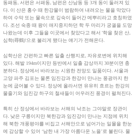
동패동
,
서편은 서패동
,
남편은 산남동 등
3
개 동이 둘러져 있
다
.
이 산은 홍수 때 한강물이 범람하여 내려오는 물을 막았다
하여 수막 또는 물속으로 깊숙이 들어간 메뿌리라고 호칭하였
다
.
조선 숙종 때 왕이 애지중지하던 학 두 마리가 궁궐을 도망
나왔는데 이후 그들을 이곳에서 찾았다고 해서
'
학을 찾은 산
,
심학
(
尋鶴
)'
으로 불리게 됐다는 얘기가 전해온다
.
심학산은 간편하고 빠른 일출 산행지로
,
자유로변에 위치해
있다
.
해발
194m
이지만 등반에서 일출 감상까지
30
분이면 충
분하다
.
정상에서 바라보는 시원한 전망도 일품이다
.
서울과
고양 파주 김포는 물론 임진강과 한강이 만나는 풍광까지 한
눈에 굽어볼 수 있다
.
정상에 올라서면 유유히 흐르는 한강의
물줄기와 임진강 하구의 철새들이 어우러진 풍경이 펼쳐진다
.
특히 산 정상에서 바라보는 서해의 낙조는 그야말로 장관이
다
.
낮은 구릉이지만 북한강과 임진강이 만나는 지점에 위치
해 북한 개풍평야를 비집고 서해안으로 넘어가는 일몰을 한눈
에 감상할 수 있어
‘
남한 내 가장 아름다운 노을
’
로 불린다
.
물