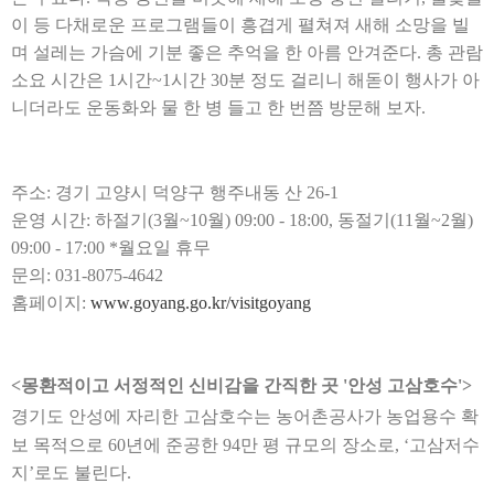
이 등 다채로운 프로그램들이 흥겹게 펼쳐져 새해 소망을 빌
며 설레는 가슴에 기분 좋은 추억을 한 아름 안겨준다
.
총 관람
소요 시간은
1
시간
~1
시간
30
분 정도 걸리니 해돋이 행사가 아
니더라도 운동화와 물 한 병 들고 한 번쯤 방문해 보자
.
주소
:
경기 고양시 덕양구 행주내동 산
26-1
운영 시간
:
하절기
(3
월
~10
월
) 09:00 - 18:00,
동절기
(11
월
~2
월
)
09:00 - 17:00 *
월요일 휴무
문의
: 031-8075-4642
홈페이지
:
www.goyang.go.kr/visitgoyang
<
몽환적이고 서정적인 신비감을 간직한 곳
'
안성 고삼호수
'>
경기도 안성에 자리한 고삼호수는 농어촌공사가 농업용수 확
보 목적으로
60
년에 준공한
94
만 평 규모의 장소로
, ‘
고삼저수
지
’
로도 불린다
.