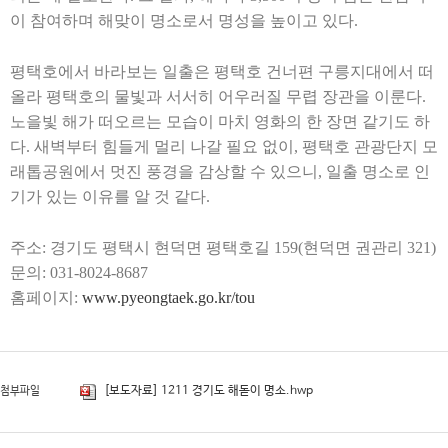
이 참여하며 해맞이 명소로서 명성을 높이고 있다
.
평택호에서 바라보는 일출은 평택호 건너편 구릉지대에서 떠
올라 평택호의 물빛과 서서히 어우러질 무렵 장관을 이룬다
.
노을빛 해가 떠오르는 모습이 마치 영화의 한 장면 같기도 하
다
.
새벽부터 힘들게 멀리 나갈 필요 없이
,
평택호 관광단지 모
래톱공원에서 멋진 풍경을 감상할 수 있으니
,
일출 명소로 인
기가 있는 이유를 알 것 같다
.
주소
:
경기도 평택시 현덕면 평택호길
159(
현덕면 권관리
321)
문의
: 031-8024-8687
홈페이지
:
www.pyeongtaek.go.kr/tou
[보도자료] 1211 경기도 해돋이 명소.hwp
첨부파일