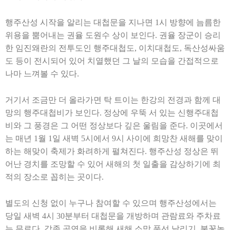
행주산성 시작을 알리는 대첩문을 지나면
1
시 방향에 늠름한
위용을 뿜어내는 권율 도원수 상이 보인다
.
권율 장군이 승리
한 임진왜란의 전투도인 행주대첩도
,
이치대첩도
,
독산성싸움
도 등이 전시되어 있어 치열했던 그 날의 모습을 간접적으로
나마 느껴볼 수 있다
.
거기서 조금만 더 올라가면 탁 트이는 한강의 전경과 함께 대
망의 행주대첩비가 보인다
.
정상에 우뚝 서 있는 신행주대첩
비와 그 풍경은 그 어떤 정상보다 깊은 울림을 준다
.
이곳에서
는 매년
1
월
1
일 새벽
5
시에서
9
시 사이에 희망찬 새해를 맞이
하는 해맞이 축제가 화려하게 펼쳐진다
.
행주산성 정상은 뛰
어난 경치를 조망할 수 있어 새해의 첫 일출을 감상하기에 최
적의 장소로 꼽히는 곳이다
.
별도의 신청 없이 누구나 참여할 수 있으며 행주산성에서는
당일 새벽
4
시
30
분부터 대첩문을 개방하며 관람료와 주차료
는 무료다
.
각종 공연을 비롯해 새해 소망 풍선 날리기
,
불꽃놀