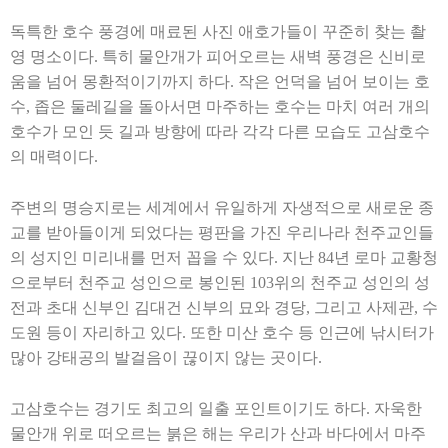
독특한 호수 풍경에 매료된 사진 애호가들이 꾸준히 찾는 촬
영 명소이다
.
특히 물안개가 피어오르는 새벽 풍경은 신비로
움을 넘어 몽환적이기까지 하다
.
작은 언덕을 넘어 보이는 호
수
,
좁은 둘레길을 돌아서면 마주하는 호수는 마치 여러 개의
호수가 모인 듯 길과 방향에 따라 각각 다른 모습도 고삼호수
의 매력이다
.
주변의 명승지로는 세계에서 유일하게 자생적으로 새로운 종
교를 받아들이게 되었다는 평판을 가진 우리나라 천주교인들
의 성지인 미리내를 먼저 꼽을 수 있다
.
지난
84
년 로마 교황청
으로부터 천주교 성인으로 봉인된
103
위의 천주교 성인의 성
전과 초대 신부인 김대건 신부의 묘와 경당
,
그리고 사제관
,
수
도원 등이 자리하고 있다
.
또한 미산 호수 등 인근에 낚시터가
많아 강태공의 발걸음이 끊이지 않는 곳이다
.
고삼호수는 경기도 최고의 일출 포인트이기도 하다
.
자욱한
물안개 위로 떠오르는 붉은 해는 우리가 산과 바다에서 마주