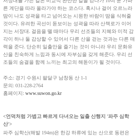
서장대를 가는 길은 비교적 완만한 길을 걷다가
10
여 분 가파
른 계단을 따라 올라가야 하는 코스다
.
혹시나 걸어 오르느라
땀이 나도 성곽을 타고 넘어오는 시원한 바람이 땀을 식혀줄
것이다
.
유려한 곡선이 돋보이는 성곽을 따라 산책로가 이어
지는 서장대
.
걸음을 뗄 때마다 우리 선조들의 지혜와 미적 감
각이 하나 둘 감상할 수 있어서 다른 산을 걷는 것과는 다른 매
력을 준다
.
단순히 일출만을 즐기는 것이 아니라 우리 문화유
산을 친숙하게 느낌과 동시에 자부심을 갖게 해준다
.
우리 선
조들의 숨결을 함께 느끼는 최고의 해돋이가 될 것이다
.
주소
:
경기 수원시 팔달구 남창동 산
1-1
문의
: 031-228-2764
홈페이지
:
www.suwon.go.kr
<
언덕처럼 가볍고 빠르게 다녀오는 일출 산행지
'
파주 심학
산
'>
파주 심학산
(
해발
194m)
은 한강 하류에 있는 산으로 동편은