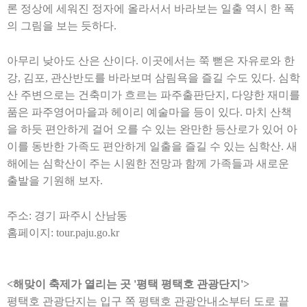
론 정상에 세워진 정자에 올라서서 바라보는 일출 역시 한 폭
의 그림을 보는 듯하다
.
아무리 낮아도 산은 산이다
.
이곳에서는 쭉 뻗은 자유로와 한
강
,
김포
,
관산반도를 바라보며 삼림욕을 즐길 수도 있다
.
심학
산 주변으로는 건축미가 흐르는 파주출판단지
,
다양한 재미를
품은 파주영어마을과 헤이리 예술마을 등이 있다
.
마치 산책
을 하듯 편안하게 걸어 오를 수 있는 완만한 등산로가 있어 아
이를 동반한 가족도 편안하게 일출을 즐길 수 있는 심학산
.
새
해에는 심학산이 주는 시원한 전망과 함께 가족들과 새로운
출발을 기원해 보자
.
주소
:
경기 파주시 산남동
홈페이지
: tour.paju.go.kr
<
해맞이 축제가 열리는 곳
'
평택 평택호 관광단지
'>
평택호 관광단지는 입구 쪽 평택호 관광안내소부터 도로 끝