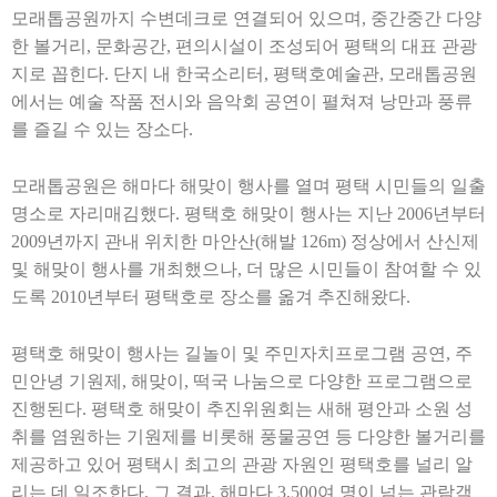
모래톱공원까지 수변데크로 연결되어 있으며
,
중간중간 다양
한 볼거리
,
문화공간
,
편의시설이 조성되어 평택의 대표 관광
지로 꼽힌다
.
단지 내 한국소리터
,
평택호예술관
,
모래톱공원
에서는 예술 작품 전시와 음악회 공연이 펼쳐져 낭만과 풍류
를 즐길 수 있는 장소다
.
모래톱공원은 해마다 해맞이 행사를 열며 평택 시민들의 일출
명소로 자리매김했다
.
평택호 해맞이 행사는 지난
2006
년부터
2009
년까지 관내 위치한 마안산
(
해발
126m)
정상에서 산신제
및 해맞이 행사를 개최했으나
,
더 많은 시민들이 참여할 수 있
도록
2010
년부터 평택호로 장소를 옮겨 추진해왔다
.
평택호 해맞이 행사는 길놀이 및 주민자치프로그램 공연
,
주
민안녕 기원제
,
해맞이
,
떡국 나눔으로 다양한 프로그램으로
진행된다
.
평택호 해맞이 추진위원회는 새해 평안과 소원 성
취를 염원하는 기원제를 비롯해 풍물공연 등 다양한 볼거리를
제공하고 있어 평택시 최고의 관광 자원인 평택호를 널리 알
리는 데 일조한다
.
그 결과
,
해마다
3,500
여 명이 넘는 관람객