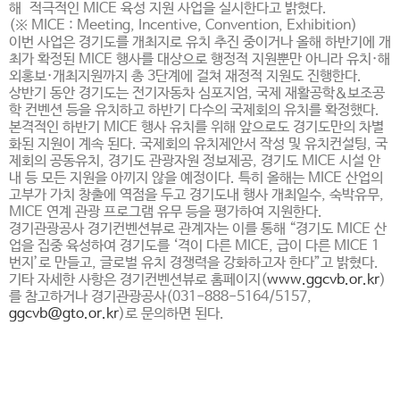
해 적극적인 MICE 육성 지원 사업을 실시한다고 밝혔다.
(※ MICE : Meeting, Incentive, Convention, Exhibition)
이번 사업은 경기도를 개최지로 유치 추진 중이거나 올해 하반기에 개
최가 확정된 MICE 행사를 대상으로 행정적 지원뿐만 아니라 유치·해
외홍보·개최지원까지 총 3단계에 걸쳐 재정적 지원도 진행한다.
상반기 동안 경기도는 전기자동차 심포지엄, 국제 재활공학＆보조공
학 컨벤션 등을 유치하고 하반기 다수의 국제회의 유치를 확정했다.
본격적인 하반기 MICE 행사 유치를 위해 앞으로도 경기도만의 차별
화된 지원이 계속 된다. 국제회의 유치제안서 작성 및 유치컨설팅, 국
제회의 공동유치, 경기도 관광자원 정보제공, 경기도 MICE 시설 안
내 등 모든 지원을 아끼지 않을 예정이다. 특히 올해는 MICE 산업의
고부가 가치 창출에 역점을 두고 경기도내 행사 개최일수, 숙박유무,
MICE 연계 관광 프로그램 유무 등을 평가하여 지원한다.
경기관광공사 경기컨벤션뷰로 관계자는 이를 통해 “경기도 MICE 산
업을 집중 육성하여 경기도를 ‘격이 다른 MICE, 급이 다른 MICE 1
번지’로 만들고, 글로벌 유치 경쟁력을 강화하고자 한다”고 밝혔다.
기타 자세한 사항은 경기컨벤션뷰로 홈페이지(
www.ggcvb.or.kr
)
를 참고하거나 경기관광공사(031-888-5164/5157,
ggcvb@gto.or.kr
)로 문의하면 된다.