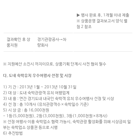
▶ 행사 완료 후, 1개월 이내 제출
※ 상품운영 결과보고서 양식 별
첨 2 참조
결과확인 후 상
경기관광공사→차
품지원
량회사
※
지원예산 소진시 까지이므로, 상품기획 단계시 사전 협의 필수
다.
도내 숙박유치 우수여행사 선정 및 시상
1) 기 간
: 2013년 1월 ~ 2013년 10월 31일
2) 대 상 : 도내 숙박관광객 유치 여행업계
3) 내 용 : 연간 경기도내 내국인
숙박객 유치 우수여행사 선정 및 시상
4) 선 정 : 총 10개사 (유치관광객수×숙박일수 기준)
5) 시 상 금 : 총 16,000천원
- 1등(5,000천원), 2등(3,000천원), 3등(1,000천원×8개사)
※ 선정 여행사 이용 숙박업소 협력 가능시, 숙박관광 활성화를 위해 시상금의
일
부는 숙박업소 상품권 등으로 시행
6) 추진방법