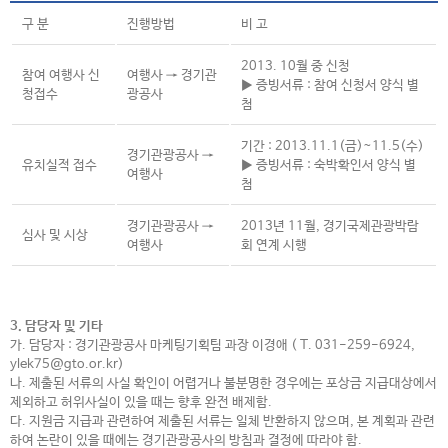
구 분
진행방법
비 고
2013. 10월 중 신청
참여 여행사 신
여행사 → 경기관
▶ 증빙서류 : 참여 신청서 양식 별
청접수
광공사
첨
기간 : 2013.11.1(금)~11.5(수)
경기관광공사 →
유치실적 접수
▶ 증빙서류 : 숙박확인서 양식 별
여행사
첨
경기관광공사 →
2013년 11월, 경기국제관광박람
심사 및 시상
여행사
회 연계 시행
3. 담당자 및 기타
가.
담당자 : 경기관광공사 마케팅기획팀 과장 이경애 (
T. 031-259-6924,
ylek75@gto.or.kr)
나. 제출된 서류의 사실 확인이 어렵거나 불분명한 경우에는 포상금 지급대상에서
제외하고
허위사실이 있을 때는 향후 완전 배제함.
다.
지원금 지급과 관련하여 제출된 서류는 일체 반환하지 않으며, 본 계획과 관련
하여 논란이
있을 때에는 경기관광공사의 방침과 결정에 따라야 함.