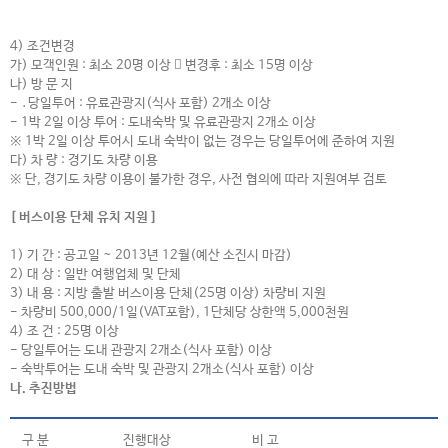
4) 조건변경
가) 모객인원 : 최소 20명 이상  변경후 : 최소 15명 이상
나) 방 문 지
- ․당일투어 : 유료관광지(식사 포함) 2개소 이상
- 1박 2일 이상 투어 : 도내숙박 및 유료관광지 2개소 이상
※
1박 2일 이상 투어시 도내 숙박이 없는 경우는 당일투어에 준하여 지원
다) 차 량 : 경기도 차량 이용
※ 단, 경기도 차량 이용이 불가한 경우, 사전 협의에 따라 지원여부 검토
[ 버스이용 단체 유치 지원 ]
1) 기 간 :
공고일 ~ 2013년 12월(예산 소진시 마감)
2) 대 상 :
일반 여행업체 및 단체
3) 내 용 :
지방 출발 버스이용 단체(25명 이상) 차량비 지원
- 차량비 500,000/1일(VAT포함), 1단체당 상한액 5,000천원
4) 조 건 :
25명 이상
-
당일투어는 도내 관광지 2개소(식사 포함) 이상
-
숙박투어는 도내 숙박 및 관광지 2개소(식사 포함) 이상
나. 추진방법
구 분
진행대상
비 고