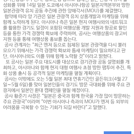
성화를 위해 14일 일본 도쿄에서 아시아나항공 일본지역본부와 방한
일본관광객 유치 공동 추진에 관한 양해각서(MOU)를 체결했다.
협약에 따라 양 기관은 일본 관광객 유치 상품개발과 마케팅을 위해
함께 노력하게 된다. 아시아나 측은 일본 현지 여행사와의 네트워크
를 활용한 경기도 일정이 포함된 여행상품 개발 지원과 항공료 할인
등을 통한 가격 경쟁력 확보에 주력하며, 공사는 여행상품의 광고비
지원 등을 통해 여행상품 홍보를 돕는다.
공사 관계자는 “최근 엔저 등으로 침체된 일본 관광객을 다시 불러
모으기 위해서는 가격 경쟁력 확보와 틈새 마케팅이 필요하다고 판
단, 아시아나와도 이를 위해 함께 노력할 것”이라고 밝혔다.
또 공사는 일본 주요 대도시를 대상으로 경기관광 공동 설명회를 개
최하고, 아시아나와 함께 현지 대형 여행사 초청 방한 팸투어 추진, 특
화 상품 출시 등 공격적 일본 마케팅을 펼칠 계획이다.
공사는 이밖에도 오는 5월 일본 최대 연휴기간인 골든위크(4월 27
일∼5월 6일)를 맞아 일본인들의 경기도 방문 극대화를 위해 주요 관
광지에서 일본인 환대 캠페인을 펼칠 예정이다.
공사 황준기 사장은 “일본은 중국과 함께 한국을 가장 많이 방문하는
주요 관광국”이라며 “이번 아시아나 측과의 MOU가 엔저 등 외부의
어려움을 극복할 수 있는 기회가 되길 바란다”고 말했다.