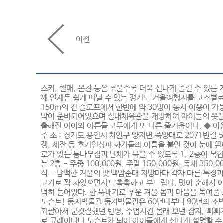
이전
스키, 썰매, 온천 등은 추울수록 더욱 신나게 즐길 수 있는
께 언제든 쉽게 떠날 수 있는 경기도 겨울여행지를 코스별
150m의 긴 슬로프에서 한번에 약 30명이 동시 이용이 
막이 준비되어있으며 실내체육관을 개방하여 아이들의 옷을 갈
출해진 아이와 어른들 모두에게 또 다른 즐거움이다. ◆ 이용요금: 25세
주 소 : 경기도 용인시 처인구 양지면 죽양대로 2071번길
갱, 세잔 등 후기인상파 화가들의 이름을 붙인 것이 눈에 띈
로가 있는 통나무집과 단체가 묵을 수 있도록 1, 2층이 복
는 2층 - 주중 100,000원. 주말 150,000원, 독채 350,0
식 - 담백한 겨울의 맛 백암순대 지방마다 각자 다른 특징
고기로 꽉 차있으면서도 촉촉하고 부드럽다. 맛이 순해서 
넉히 들어있다. 한 뚝배기로 추운 겨울 몸과 마음을 녹여줄
도슨트! 둥지박물관 둥지박물관은 60년대부터 90년의 소박
되팔아서 군것질했던 빈병, 수업시간 몰래 보던 잡지, 삐삐
로 큐레이터나 도슨트가 되어 아이들에게 신나게 설명할 수 있