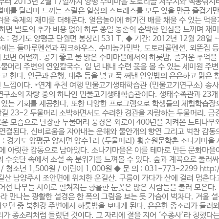
8일부터 2013년 2월 17일까지 양평 수미마을 도토리골 저수지와 백동낚
 썰매를 달리며 느끼는 스릴은 일상의 스트레스를 모두 잊을 만큼 즐겁기
 겨울 축제의 재미를 더해준다. 얼음놀이에 허기진 배를 채울 수 있는 
면 별도의 추가 비용 없이 하루 종일 농촌의 순박한 인심을 느끼며 재미있고
 : 경기도 양평군 단월면 봉상리 531 T. ◆ 기간: 2012년 12월 28일 
)에는 들마루펜션과 핑크하우스, 수미농가민박, 도토리골펜션, 외똔집 등
 보면 어떨까. 공기 좋고 물 맑은 수미마을에서의 하룻밤, 즐거운 추억을
두물머리 주변의 연잎칼국수, 일 년 내내 수련 꽃을 볼 수 있는 세미원 주
고 한다. 연근과 은행, 대추 등을 넣고 푹 쪄낸 연잎밥의 은은하고 맑은
 느낌이다. *연계 추천 여행 민물고기생태학습관 (민물고기연구소) 송사리
연구소의 자랑 중의 하나인 민물고기생태학습관이다. 생태수족관과 23개 
는 기회를 제공한다. 또한 다양한 프로그램으로 학생들의 체험학습장으로도 인
 용문면 상광길 23-2 두물머리 소박하면서도 수려한 경관을 자랑하는 두물머리
운 모습으로 단장한 두물머리 풍경은 외로이 400년을 지켜온 느티나무와
연결된다. 신비로움을 자아내는 운해와 물안개의 향연 그리고 벅찬 감동의
 소 : 경기도 양평군 양서면 양수1리 (두물머리) 황순원문학촌 소나기마을
속에 아릿한 감동으로 남아있다. 소나기마을은 이를 테마로 만든 문화마을
의 수숫단 속에서 소설 속 분위기를 느껴볼 수 있다. 숲과 계곡으로 둘
청소년 1,500원 / 어린이 1,000원 ◆ 문 의 : 031-773-2299 ht
운길산 남양주시 조안면에 위치한 운길산. 구름이 가다가 산에 걸려 멈춘다
들어선 나무들 사이로 펼쳐지는 황홀한 눈꽃은 많은 사람들을 불러 모은다
 올라 만나는 광활한 설경은 한 폭의 그림을 보는 듯 가슴이 벅차다. 겨울
녀오던 중 북한강 주변에서 하룻밤을 보내게 된다. 은은한 종소리가 들려
리가 종소리처럼 들렸던 것이다. 그 자리에 절을 지어 ‘수종사’라 칭했다