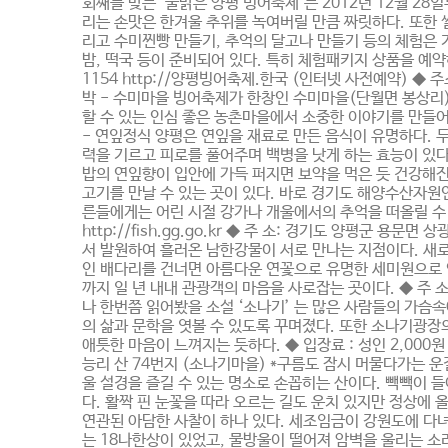
회째를 맞는 ‘물맑은 양평 빙어축제’는 2012년 12월 2
리는 손맛은 한겨울 추위를 녹여버릴 만큼 짜릿하다. 또한
리고 수미찐빵 만들기, 추억의 달고나 만들기 등의 체험은
밤, 떡국 등이 준비되어 있다. 특히 체험패키지 상품을 예약하
1154 http://양평빙어축제.한국 (인터넷 사전예약) ◆ 주소
박 - 수미마을 빙어축제가 한창인 수미마을(단월면 봉상리
할 수 있는 인심 좋은 농촌마을에서 소중한 이야기를 만들어
- 연잎정식 양평은 연잎을 재료로 만든 음식이 유명하다. 
력을 기르고 피로를 풀어주며 백병을 낫게 하는 효능이 있다
밥의 연잎향이 입안에 가득 퍼지면 보약을 먹은 듯 건강해진
고기를 만날 수 있는 곳이 있다. 바로 경기도 해양수산자원
른들에게는 어린 시절 강가나 개울에서의 추억을 떠올릴 수 있
http://fish.gg.go.kr ◆ 주 소: 경기도 양평군
서 발원하여 흘러온 남한강물이 서로 만나는 지점이다. 새로
인 배다리를 건너면 아름다운 연꽃으로 유명한 세미원으로 
까지 일 년 내내 관광객의 마음을 사로잡는 곳이다. ◆ 주
나 한번쯤 읽어봤을 소설 ‘소나기’ 는 많은 사람들의 가슴
의 삶과 문학을 엿볼 수 있도록 꾸며졌다. 또한 소나기광장
애틋한 마음이 느껴지는 듯하다. ◆ 입장료 : 성인 2,000원 / 
능리 산 74번지 (소나기마을) *구름도 잠시 머물다가는 
울 설경을 즐길 수 있는 명소로 손꼽히는 산이다. 빽빽이 
다. 활짝 핀 눈꽃을 따라 오르는 길도 운치 있지만 정상에
연관된 아담한 사찰이 하나 있다. 세조임금이 강원도에 다
는 18나한상이 있었고, 물방울이 떨어져 암벽을 울리는 소