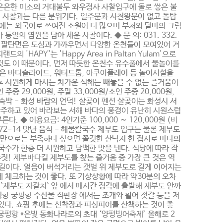
 1-2번지 은은한 미소의 거대불두 와우정사 사찰입구에 돌로 쌓은 불
인 사찰과는 다른 분위기다. 일주문과 사천왕문이 없고 돌탑
사에는 외국어로 쓰여진 소원이 더 많으며 부처와 달마의 그림
의 염원을 담아 세운 사찰이다. ◆ 문 의: 031. 332.
 화성시 팔탄면은 도심과 가까우면서 다양한 온천들이 모여있어 겨
PY'는 'Happy Area in Paltan Yulam'으로
 것도 이 때문이다. 먼저 따듯한 온천수 유수풀에서 물놀이를
들은 바디슬라이드, 워터드롭, 아쿠아플레이 등 놀이시설을
후 시원하게 마시는 차가운 식혜는 빼놓을 수 없는 즐거움이
29,000원, 주말 33,000원/소인 주중 20,000원,
3-26 숙박 - 화성 바람의 언덕! 살곶이 펜션 살곶이는 화성시 서
마주하고 있어 바라보는 서해 바다의 풍경이 유난히 시원스럽
◆ 이용요금: 4인기준 100,000 ∼ 120,000원 (비
교리 772-14 맛난 음식 - 해물칼국수 제부도 입구는 물론 제부도
국수만으로는 부족하다 싶으면 쫄깃한 산낙지 한 접시로 바다의
국수가 한층 더 시원하고 담백한 맛을 낸다. 식당에 따라 작
짓! 제부바다길 제부도를 찾는 즐거움 중 가장 큰 것은 역
길이다. 얼음이 버석거리는 갯벌 위 제부도로 길게 이어지는
 체크하는 것이 좋다. 또 기상상황에 따라 약30분의 오차
`제부도 자갈치` 앞 에서 매시간 정각에 출발해 제부도 안까
평항 궁평항 수산물 직판장 에서는 조개와 활어 젓갈 등을 저
있다. 쇼핑 후에는 선착장과 피싱피어를 산책하는 것이 좋
 궁평항 *은빛 동화나라로의 초대 ‘양평빙어축제’ 올해로 2