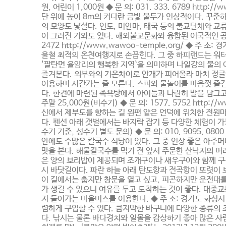
원, 어린이 1,000원 ◆ 문 의: 031. 333. 6789 ht
단 위에 높이 8m의 커다란 금빛 불두가 인상적이다. 꾸준
의 모양도 낯설다. 인도, 미얀마, 태국 등의 불교단체와 
이 그려진 기와도 있다. 해외불교문화와 융합된 이국적인 공원 
2472 http://www.wawoo-temple.org/ ◆
울철 최적의 온천여행지로 손꼽힌다. 그 중 하피랜드는 워터파크를
'팔탄면 율암리의 행복한 지역`을 의미하며 나일강의 물의 
즐겨본다. 외부와의 기온차이로 안개가 피어올라 마치 정글
이용하며 시간가는 줄 모른다. 스파와 물놀이를 마음껏 즐긴
다. 한켠에 마련된 족욕탕에서 아이들과 나란히 발을 담그고 도
주말 25,000원(비수기) ◆ 문 의: 1577. 5752 http
신에서 제부도를 향하는 길 왼편 얕은 언덕에 위치한 전원
다. 펜션 아래 갯벌에서는 바지락 잡기 등 다양한 체험이 가능
수기 기준, 성수기 별도 문의) ◆ 문 의: 010. 9095. 0
안에도 수많은 칼국수 식당이 있다. 그 중 인상 좋은 아주
맛을 본다. 해물칼국수를 먹기 전 앞서 주문한 산낙지의 머
은 양의 보리밥이 제공되며 조개구이나 새우구이와 함께 구성
시 바닷길이다. 파란 하늘 아래 탄도항과 전곡항이 또렷이
이 길에서는 춥지만 창문을 열고 싶고, 피곤하지만 운전대를
가 생길 수 있으니 여유를 두고 도착하는 것이 좋다. 대중
지 들어가는 마을버스를 이용한다. ◆ 주 소: 경기도 화성
렴하게 구입할 수 있다. 큼지막한 바구니에 다양한 종류의 
다. 낚시는 물론 바다경치와 일몰을 감상하기 좋아 많은 사람