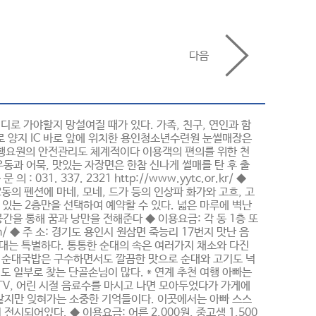
다음
디로 가야할지 망설여질 때가 있다. 가족, 친구, 연인과 함
 양지 IC 바로 앞에 위치한 용인청소년수련원 눈썰매장은
 진행요원의 안전관리도 체계적이다 이용객의 편의를 위한 천
동과 어묵, 맛있는 자장면은 한참 신나게 썰매를 탄 후 출
031. 337. 2321 http://www.yytc.or.kr/ ◆
동의 펜션에 마네, 모네, 드가 등의 인상파 화가와 고흐, 고
 있는 2층만을 선택하여 예약할 수 있다. 넓은 마루에 벽난
간을 통해 꿈과 낭만을 전해준다 ◆ 이용요금: 각 동 1층 또
age.com/ ◆ 주 소: 경기도 용인시 원삼면 죽능리 17번지 맛난 음
순대는 특별하다. 통통한 순대의 속은 여러가지 채소와 다진
의 순대국밥은 구수하면서도 깔끔한 맛으로 순대와 고기도 넉
 일부로 찾는 단골손님이 많다. * 연계 추천 여행 아빠는
TV, 어린 시절 음료수를 마시고 나면 모아두었다가 가게에
는 않지만 잊혀가는 소중한 기억들이다. 이곳에서는 아빠 스스
되어있다. ◆ 이용요금: 어른 2,000원, 중고생 1,500