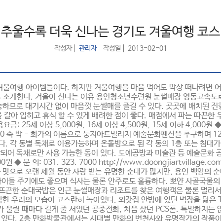
추울수록 더욱 신나는 경기도 겨울여행 코스
작성자
관리자
작성일
2013-02-01
 겨울여행 아이템들이다. 하지만 겨울여행을 마음 먹어도 막상 떠나려면 어
로 소개한다. 겨울이 신나는 이유 용인청소년수련원 눈썰매장 영동고속도로
가능하므로 대기시간 없이 마음껏 눈썰매를 즐길 수 있다. 곳곳에 배치된
아 입히고 휴식 할 수 있게 배려한 점이 좋다. 매점에서 파는 따끈한 우
 이상 5,000원, 16세 이상 4,500원, 15세 이하 4,000원 ◆ 문 의 : 
 50 숙 박 - 화가의 이름으로 둥지아트빌리지 예술문화펜션을 추구하며 12
다. 각 동별 독채로 이용가능하며 온돌방으로 된 각 동의 1층 또는 침대가
합되어 독채로만 사용 가능한 동이 있다. 도예공방과 미술관 등 예술문화 공
00원 ◆ 문 의: 031. 323. 7000 http://www.doongjiartvill
과 맛으로 오랜 세월 동안 사랑 받는 유명한 순대가 많지만, 용인 백암의 
아이들 주기에도 좋으며 식사는 물론 안주로도 훌륭하다. 뽀얀 사골국물
 뜨끈한 순대국밥은 인근 눈썰매장과 리조트를 찾은 여행객은 물론 멀리서도
한 우리의 모습이 고스란히 녹아있다. 외갓집 안방에 있던 벽장을 닮은 
가 울릴 때마다 길게 줄 서있던 공중전화, 처음 샀던 PCS폰. 특별하지
다. 2층 만화박물관에서는 시대별 만화의 변천사와 유명작가의 작품이 전시