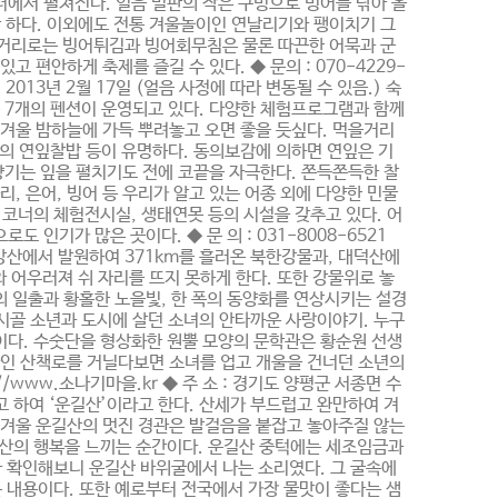
시터에서 펼쳐진다. 얼음 벌판의 작은 구멍으로 빙어를 낚아 올
만 하다. 이외에도 전통 겨울놀이인 연날리기와 팽이치기 그
먹을거리로는 빙어튀김과 빙어회무침은 물론 따끈한 어묵과 군
 편안하게 축제를 즐길 수 있다. ◆ 문의 : 070-4229-
~ 2013년 2월 17일 (얼음 사정에 따라 변동될 수 있음.) 숙
 7개의 펜션이 운영되고 있다. 다양한 체험프로그램과 함께
 겨울 밤하늘에 가득 뿌려놓고 오면 좋을 듯싶다. 먹을거리
변의 연잎찰밥 등이 유명하다. 동의보감에 의하면 연잎은 기
 향기는 잎을 펼치기도 전에 코끝을 자극한다. 쫀득쫀득한 찰
, 은어, 빙어 등 우리가 알고 있는 어종 외에 다양한 민물
코너의 체험전시실, 생태연못 등의 시설을 갖추고 있다. 어
기가 많은 곳이다. ◆ 문 의 : 031-8008-6521
. 금강산에서 발원하여 371km를 흘러온 북한강물과, 대덕산에
 어우러져 쉬 자리를 뜨지 못하게 한다. 또한 강물위로 놓
 일출과 황홀한 노을빛, 한 폭의 동양화를 연상시키는 설경
 시골 소년과 도시에 살던 소녀의 안타까운 사랑이야기. 누구
이다. 수숫단을 형상화한 원뿔 모양의 문학관은 황순원 선생
러싸인 산책로를 거닐다보면 소녀를 업고 개울을 건너던 소년의
tp://www.소나기마을.kr ◆ 주 소 : 경기도 양평군 서종면 수
고 하여 ‘운길산’이라고 한다. 산세가 부드럽고 완만하여 겨
. 겨울 운길산의 멋진 경관은 발걸음을 붙잡고 놓아주질 않는
 설산의 행복을 느끼는 순간이다. 운길산 중턱에는 세조임금과
와 확인해보니 운길산 바위굴에서 나는 소리였다. 그 굴속에
는 내용이다. 또한 예로부터 전국에서 가장 물맛이 좋다는 샘