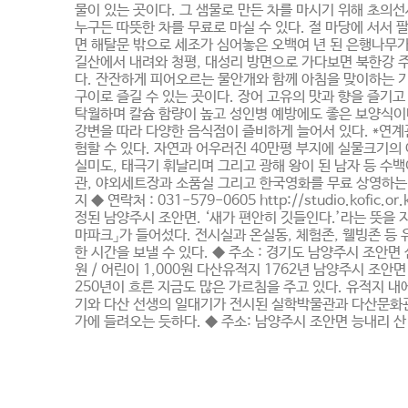
물이 있는 곳이다. 그 샘물로 만든 차를 마시기 위해 초의
누구든 따뜻한 차를 무료로 마실 수 있다. 절 마당에 서서
면 해탈문 밖으로 세조가 심어놓은 오백여 년 된 은행나무가 눈길
길산에서 내려와 청평, 대성리 방면으로 가다보면 북한강 
다. 잔잔하게 피어오르는 물안개와 함께 아침을 맞이하는 
구이로 즐길 수 있는 곳이다. 장어 고유의 맛과 향을 즐기고
탁월하며 칼슘 함량이 높고 성인병 예방에도 좋은 보양식이다
강변을 따라 다양한 음식점이 즐비하게 늘어서 있다. *연
험할 수 있다. 자연과 어우러진 40만평 부지에 실물크기의
실미도, 태극기 휘날리며 그리고 광해 왕이 된 남자 등 수
관, 야외세트장과 소품실 그리고 한국영화를 무료 상영하는 
지 ◆ 연락처 : 031-579-0605 http://studio.k
정된 남양주시 조안면. ‘새가 편안히 깃들인다.’라는 뜻
마파크」가 들어섰다. 전시실과 온실동, 체험존, 웰빙존 등
한 시간을 보낼 수 있다. ◆ 주소 : 경기도 남양주시 조안면 삼봉리 
원 / 어린이 1,000원 다산유적지 1762년 남양주시 
250년이 흐른 지금도 많은 가르침을 주고 있다. 유적지 
기와 다산 선생의 일대기가 전시된 실학박물관과 다산문화관
가에 들려오는 듯하다. ◆ 주소: 남양주시 조안면 능내리 산 85-2 ◆