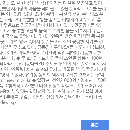
. 지금도 절 한쪽에 ‘삼정헌’이라는 다실을 운영하고 있어
찬했던 서거정의 마음을 헤아릴 수 있을 듯하다. 고개를 돌리
의 : 031-590-2344 숙박 - 북한강 주변 숙박업소 운
는 사람과의 특별한 여행을 꿈꾸는 여행자가 머무르기 좋
역 주변으로 민물장어촌이 형성되어 있다. 민물장어를 숯불
 B, C가 풍부한 고단백 음식으로 지친 몸을 회복시켜 주는데
미 국수도 유명하다. 유기농 인증을 받은 한정식집 등 북한
곳에 가면 영화 속에서 눈길을 사로잡던 웅장한 세계를 경
 시설을 갖추고 있다. 공동경비구역JSA를 비롯하여 취화선,
다. 볼거리 가득한 영상문화관과 직접 체험이 가능한 체험
이다. ◆ 주 소: 경기도 남양주시 조안면 삼봉리 100번
,000원 유기농테마파크(유기농박물관) 수도권 유일의 세계슬로시티로 지
원지인 조안면에 세계 최초의 유기농 박물관 「남양주유기농테
운영하고 있다. 유기농 농업의 역사와 문화를 경험하는 유익
useum.or.kr ◆ 입장료: 성인2,000원 / 청소년 1,500
아픔을 함께하고자 했던 다산 선생의 마음은 그가 태어난 지
조용히 누워있는 합장묘가 있다. 또한 조선 후기 실학 이야
라의 부패를 꾸짖던 정약용 선생의 쩌렁쩌렁한 목소리가 귓
ex.jsp
목록