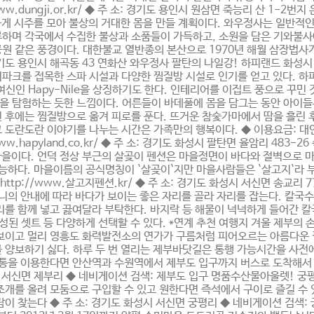
tp://www.dungji.or.kr/ ◆ 주 소: 경기도 용인시 원삼면 죽능리 산
하게 시주를 모아 불상의 거대한 몸을 만들 계획이다. 와우정사는 일반적
교류하며 각국에서 수집한 불상과 소품들이 가득하고, 소원을 담은 기와불
같은 풍경이다. 대한불교 열반종의 본산으로 1970년 해월 삼장법사가 통일
 주 소: 경기도 용인시 해곡동 43 연화산 와우정사 팔탄의 나일강! 하피랜드
 접목한 스파 시설과 다양한 찜질방 시설로 인기를 얻고 있다. 하피랜드의 'HA
여신인 Hapy-Nile을 상징하기도 한다. 인테리어를 이집트 풍으로 꾸민
을 탐험하는 듯한 느낌이다. 어른들이 바데풀에 몸을 담그는 동안 아이
 후에는 찜질방으로 옮겨 피로를 푼다. 뜨거운 참숯가마에서 땀을 흘린 
란도란 이야기를 나누는 시간은 가족만의 행복이다. ◆ 이용요금: 대인 주중 
://www.hapyland.co.kr/ ◆ 주 소: 경기도 화성시 팔탄면 율암리 48
마을이다. 언덕 정상 부근의 살곶이 펜션은 마을정면이 바다와 절벽으로 
하다. 마을이름의 공식명칭이 `살곶이`지만 마을사람들은 `살고지`라 부른다. 
800 http://www.살고지펜션.kr/ ◆ 주 소: 경기도 화성시 서신면 송
머니의 안내에 따라 바다가 보이는 좋은 자리를 골라 자리를 잡는다. 칼
리를 함께 넣고 끓여달라 부탁한다. 바지락 등 해물이 넉넉하게 들어간 칼
된 셋트 등 다양하게 선택할 수 있다. *연계 추천 여행지 겨울 제부의 손
 보이고 멀리 영흥도 화력발전소의 연가가 구름처럼 피어오르는 아름다운 
 양보하기 싫다. 하루 두 번 열리는 제부바닷길은 통행 가능시간을 사전에
교통을 이용한다면 안산역과 수원역에서 제부도 입구까지 버스로 도착해서 
시 서신면 제부리 ◆ 네비게이션 검색: 제부도 입구 명품수산물아울렛! 궁
조개를 올려 모둠으로 구입할 수 있고 원한다면 즉석에서 구이로 즐길 수 
이 찾는다 ◆ 주 소: 경기도 화성시 서신면 궁평리 ◆ 네비게이션 검색: