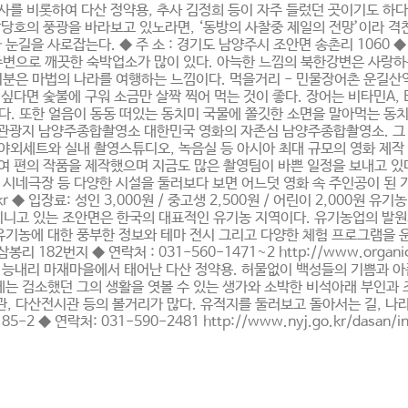
선사를 비롯하여 다산 정약용, 추사 김정희 등이 자주 들렀던 곳이기도 하다
 팔당호의 풍광을 바라보고 있노라면, ‘동방의 사찰중 제일의 전망’이라 격
을 사로잡는다. ◆ 주 소 : 경기도 남양주시 조안면 송촌리 1060 ◆ 문 
주변으로 깨끗한 숙박업소가 많이 있다. 아늑한 느낌의 북한강변은 사랑하
기분은 마법의 나라를 여행하는 느낌이다. 먹을거리 - 민물장어촌 운길산
 싶다면 숯불에 구워 소금만 살짝 찍어 먹는 것이 좋다. 장어는 비타민A,
. 또한 얼음이 동동 떠있는 동치미 국물에 쫄깃한 소면을 말아먹는 동치
계관광지 남양주종합촬영소 대한민국 영화의 자존심 남양주종합촬영소. 그 
 야외세트와 실내 촬영스튜디오, 녹음실 등 아시아 최대 규모의 영화 제작
백여 편의 작품을 제작했으며 지금도 많은 촬영팀이 바쁜 일정을 보내고 있
시네극장 등 다양한 시설을 둘러보다 보면 어느덧 영화 속 주인공이 된 기분
ofic.or.kr ◆ 입장료: 성인 3,000원 / 중고생 2,500원 / 어린이 2
을 지니고 있는 조안면은 한국의 대표적인 유기농 지역이다. 유기농업의 발
 유기농에 대한 풍부한 정보와 테마 전시 그리고 다양한 체험 프로그램을 
182번지 ◆ 연락처 : 031-560-1471~2 http://www.organicm
조안면 능내리 마재마을에서 태어난 다산 정약용. 허물없이 백성들의 기쁨과 
내에는 검소했던 그의 생활을 엿볼 수 있는 생가와 소박한 비석아래 부인과 
, 다산전시관 등의 볼거리가 많다. 유적지를 둘러보고 돌아서는 길, 나
 연락처: 031-590-2481 http://www.nyj.go.kr/dasan/ind