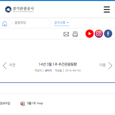
모바일 
알림마당
공지사항
14년 3월 1주 주간관광동향
이전
다음
작성자
관리자
작성일
2014-06-03
3월1주.hwp
첨부파일